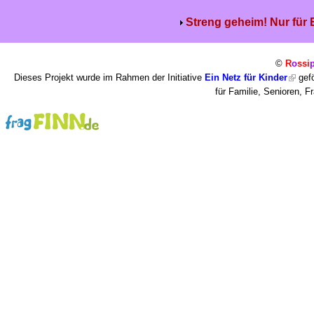
Streng geheim! Nur für
©
R
o
ssi
Dieses Projekt wurde im Rahmen der Initiative
Ein Netz für Kinder
gefö
für Familie, Senioren, 