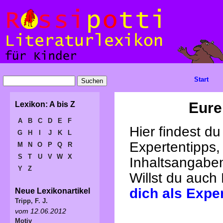
Start
Eure
Lexikon: A bis Z
A
B
C
D
E
F
Hier findest d
G
H
I
J
K
L
Expertentipps,
M
N
O
P
Q
R
S
T
U
V
W
X
Inhaltsangabe
Y
Z
Willst du auch
dich als Expe
Neue Lexikonartikel
Tripp, F. J.
vom 12.06.2012
Motiv