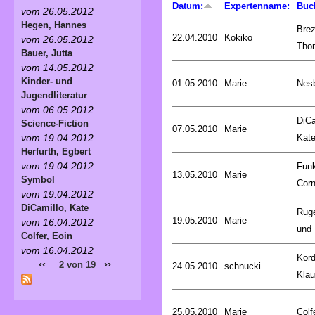
Datum:
Expertenname:
Buc
vom 26.05.2012
Hegen, Hannes
Brez
22.04.2010
Kokiko
vom 26.05.2012
Tho
Bauer, Jutta
vom 14.05.2012
Kinder- und
01.05.2010
Marie
Nesb
Jugendliteratur
vom 06.05.2012
DiCa
Science-Fiction
07.05.2010
Marie
Kat
vom 19.04.2012
Herfurth, Egbert
vom 19.04.2012
Fun
13.05.2010
Marie
Symbol
Corn
vom 19.04.2012
DiCamillo, Kate
Rug
19.05.2010
Marie
vom 16.04.2012
und 
Colfer, Eoin
vom 16.04.2012
Kord
‹‹
››
2 von 19
24.05.2010
schnucki
Kla
25.05.2010
Marie
Colf