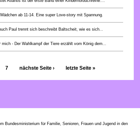
ttet Atlantis ist der erste Band einer Kinderhörbuchreihe....
r Mädchen ab 11-14. Eine super Love-story mit Spannung.
buch Paul trennt sich beschreibt Baltscheit, wie es sich...
ür mich - Der Wahlkampf der Tiere erzählt vom König dem...
7
nächste Seite ›
letzte Seite »
om Bundesministerium für Familie, Senioren, Frauen und Jugend in den