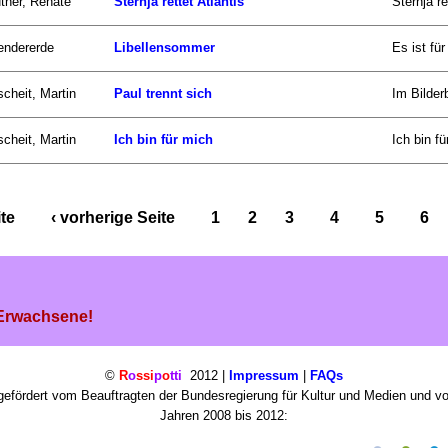
tner, Renate
Sternja rettet Atlantis
Sternja re
endererde
Libellensommer
Es ist fü
scheit, Martin
Paul trennt sich
Im Bilder
scheit, Martin
Ich bin für mich
Ich bin f
ite
‹ vorherige Seite
1
2
3
4
5
6
 Erwachsene!
©
R
o
ssi
p
o
tti
2012 |
Impressum
|
FAQs
efördert vom Beauftragten der Bundesregierung für Kultur und Medien und v
Jahren 2008 bis 2012: