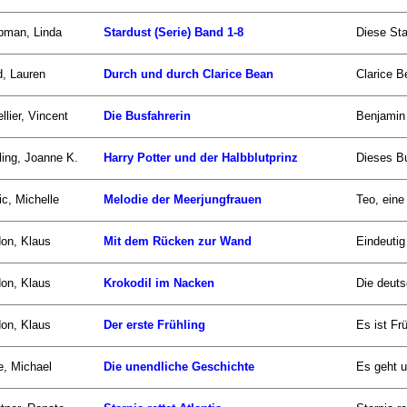
pman, Linda
Stardust (Serie) Band 1-8
Diese Sta
d, Lauren
Durch und durch Clarice Bean
Clarice B
llier, Vincent
Die Busfahrerin
Benjamin 
ing, Joanne K.
Harry Potter und der Halbblutprinz
Dieses Bu
ic, Michelle
Melodie der Meerjungfrauen
Teo, eine 
on, Klaus
Mit dem Rücken zur Wand
Eindeutig
on, Klaus
Krokodil im Nacken
Die deuts
on, Klaus
Der erste Frühling
Es ist Fr
, Michael
Die unendliche Geschichte
Es geht u