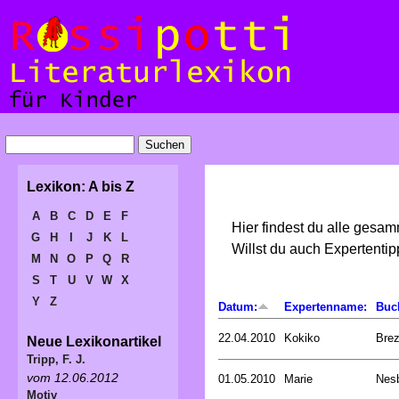
Lexikon: A bis Z
A
B
C
D
E
F
Hier findest du alle gesa
G
H
I
J
K
L
Willst du auch Expertent
M
N
O
P
Q
R
S
T
U
V
W
X
Y
Z
Datum:
Expertenname:
Buc
22.04.2010
Kokiko
Bre
Neue Lexikonartikel
Tripp, F. J.
vom 12.06.2012
01.05.2010
Marie
Nesb
Motiv