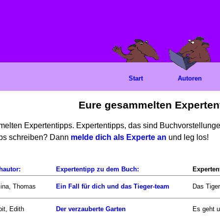
Start
Autoren
Eure gesammelten Experten
mmelten Expertentipps. Expertentipps, das sind Buchvorstellun
ipps schreiben? Dann
melde dich als Experte an
und leg los!
hautor:
Expertentipp zu dem Buch:
Experten
zina, Thomas
Ein Fall für dich und das Tieger-team
Das Tiger
it, Edith
Der verzauberte Garten
Es geht u