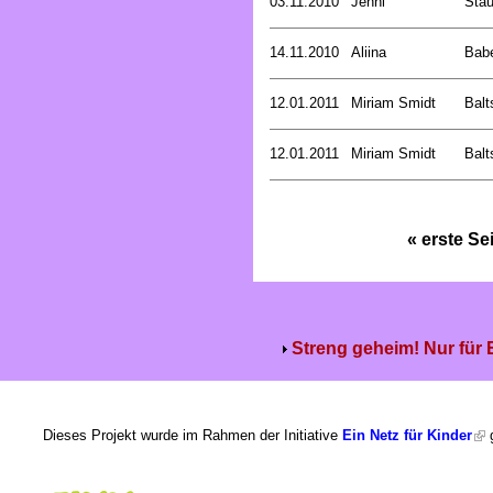
03.11.2010
Jenni
Stau
14.11.2010
Aliina
Bab
12.01.2011
Miriam Smidt
Balt
12.01.2011
Miriam Smidt
Balt
« erste Se
Streng geheim! Nur für
Dieses Projekt wurde im Rahmen der Initiative
Ein Netz für Kinder
g