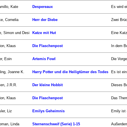
millo, Kate
Despereaux
Es wird e
e, Cornelia
Herr der Diebe
Zwei Brüd
, Simon und Desi
Katze mit Hut
Eine Katz
on, Klaus
Die Flaschenpost
In dem Bu
er, Eoin
Artemis Fowl
Die Vorge
ing, Joanne K.
Harry Potter und die Heiligtümer des Todes
Es ist ei
ien, J.R.R.
Der kleine Hobbit
Dieses Bu
on, Klaus
Die Flaschenpost
Das Thema
ler, Liz
Emilys Geheimnis
Emily ist
pman, Linda
Sternenschweif (Serie) 1-15
Außerdem 