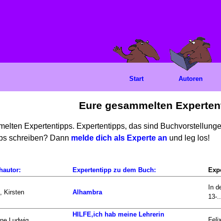
Start
Autoren
Eure gesammelten Experten
mmelten Expertentipps. Expertentipps, das sind Buchvorstellun
ipps schreiben? Dann
melde dich als Experte an
und leg los!
hautor:
Expertentipp zu dem Buch:
Expe
In d
, Kirsten
Alhambra
13-..
HILFE,ich hab meine Lehrerin
Feli
ne Ludwig