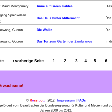
y Maud Montgomery
Anne auf Green Gables
Dies
gang Spreckelsen
Das 
Das Haus hinter Mitternacht
)
sewang, Gudrun
Die Wolke
Die 
sewang, Gudrun
Das Tor zum Garten der Zambranos
In d
ite
‹ vorherige Seite
1
2
3
4
5
6
 Erwachsene!
©
R
o
ssi
p
o
tti
2012 |
Impressum
|
FAQs
efördert vom Beauftragten der Bundesregierung für Kultur und Medien und v
Jahren 2008 bis 2012: