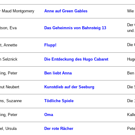
y Maud Montgomery
Anne auf Green Gables
Wie 
Der 
tson, Eva
Das Geheimnis von Bahnsteig 13
und.
Die 
t, Annette
Flupp!
n Selznick
Die Entdeckung des Hugo Cabaret
Hugo
ling, Peter
Ben liebt Anna
Ben 
ut Neubert
Kunstdieb auf der Seeburg
Die 
ins, Suzanne
Tödliche Spiele
Die 
ling, Peter
Oma
Kall
el, Ursula
Der rote Rächer
Pete