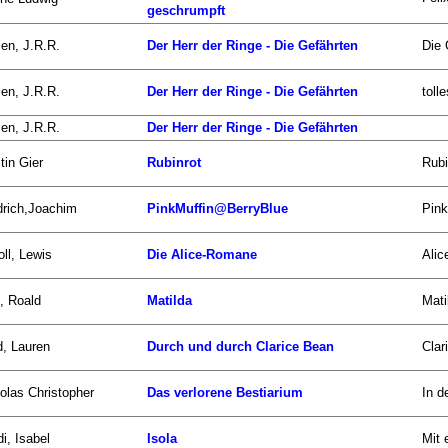
geschrumpft
ien, J.R.R.
Der Herr der Ringe - Die Gefährten
Die 
ien, J.R.R.
Der Herr der Ringe - Die Gefährten
toll
ien, J.R.R.
Der Herr der Ringe - Die Gefährten
tin Gier
Rubinrot
Rubi
drich,Joachim
PinkMuffin@BerryBlue
Pink
oll, Lewis
Die Alice-Romane
Alic
, Roald
Matilda
Mati
d, Lauren
Durch und durch Clarice Bean
Clar
olas Christopher
Das verlorene Bestiarium
In d
i, Isabel
Isola
Mit 