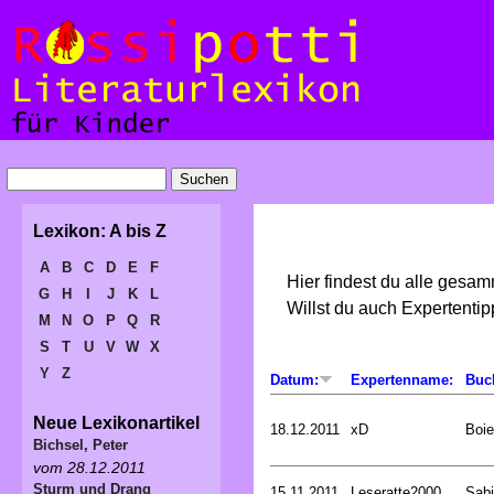
Lexikon: A bis Z
A
B
C
D
E
F
Hier findest du alle gesa
G
H
I
J
K
L
Willst du auch Expertent
M
N
O
P
Q
R
S
T
U
V
W
X
Y
Z
Datum:
Expertenname:
Buc
Neue Lexikonartikel
18.12.2011
xD
Boie
Bichsel, Peter
vom 28.12.2011
Sturm und Drang
15.11.2011
Leseratte2000
Sabi