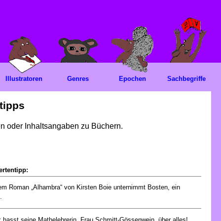
Illustratoren
Genres
Epochen
Sachbegriffe
tipps
gen oder Inhaltsangaben zu Büchern.
rtentipp:
em Roman „Alhambra“ von Kirsten Boie unternimmt Bosten, ein
.
x hasst seine Mathelehrerin, Frau Schmitt-Gössenwein, über alles!...