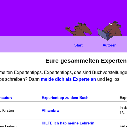
Start
Autoren
Eure gesammelten Experten
mmelten Expertentipps. Expertentipps, das sind Buchvorstellun
ipps schreiben? Dann
melde dich als Experte an
und leg los!
hautor:
Expertentipp zu dem Buch:
Expe
In d
, Kirsten
Alhambra
13-..
HILFE,ich hab meine Lehrerin
Feli
ne Ludwig