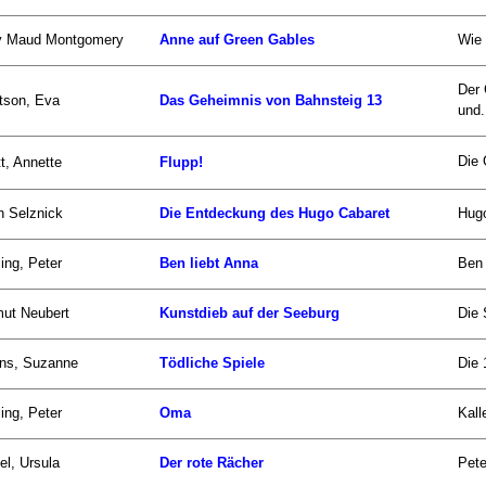
y Maud Montgomery
Anne auf Green Gables
Wie 
Der 
tson, Eva
Das Geheimnis von Bahnsteig 13
und.
Die 
t, Annette
Flupp!
n Selznick
Die Entdeckung des Hugo Cabaret
Hugo
ling, Peter
Ben liebt Anna
Ben 
ut Neubert
Kunstdieb auf der Seeburg
Die 
ins, Suzanne
Tödliche Spiele
Die 
ling, Peter
Oma
Kall
el, Ursula
Der rote Rächer
Pete