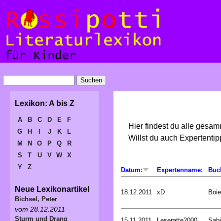
Lexikon: A bis Z
A
B
C
D
E
F
Hier findest du alle gesa
G
H
I
J
K
L
Willst du auch Expertent
M
N
O
P
Q
R
S
T
U
V
W
X
Y
Z
Datum:
Expertenname:
Buc
Neue Lexikonartikel
18.12.2011
xD
Boie
Bichsel, Peter
vom 28.12.2011
Sturm und Drang
15.11.2011
Leseratte2000
Sabi