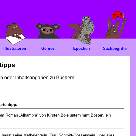
Illustratoren
Genres
Epochen
Sachbegriffe
tipps
gen oder Inhaltsangaben zu Büchern.
rtentipp:
em Roman „Alhambra“ von Kirsten Boie unternimmt Bosten, ein
.
x hasst seine Mathelehrerin, Frau Schmitt-Gössenwein, über alles!...