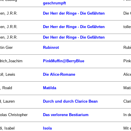
geschrumpft
ien, J.R.R.
Der Herr der Ringe - Die Gefährten
Die 
ien, J.R.R.
Der Herr der Ringe - Die Gefährten
toll
ien, J.R.R.
Der Herr der Ringe - Die Gefährten
tin Gier
Rubinrot
Rubi
drich,Joachim
PinkMuffin@BerryBlue
Pink
oll, Lewis
Die Alice-Romane
Alic
, Roald
Matilda
Mati
d, Lauren
Durch und durch Clarice Bean
Clar
olas Christopher
Das verlorene Bestiarium
In d
i, Isabel
Isola
Mit 