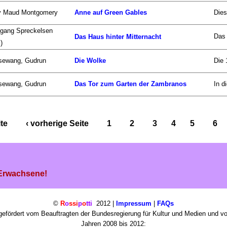
y Maud Montgomery
Anne auf Green Gables
Dies
gang Spreckelsen
Das 
Das Haus hinter Mitternacht
)
sewang, Gudrun
Die Wolke
Die 
sewang, Gudrun
Das Tor zum Garten der Zambranos
In d
ite
‹ vorherige Seite
1
2
3
4
5
6
 Erwachsene!
©
R
o
ssi
p
o
tti
2012 |
Impressum
|
FAQs
efördert vom Beauftragten der Bundesregierung für Kultur und Medien und v
Jahren 2008 bis 2012: