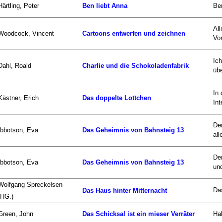
Härtling, Peter
Ben liebt Anna
Ben
All
Woodcock, Vincent
Cartoons entwerfen und zeichnen
Von
Ic
Dahl, Roald
Charlie und die Schokoladenfabrik
übe
In
Kästner, Erich
Das doppelte Lottchen
Int
De
Ibbotson, Eva
Das Geheimnis von Bahnsteig 13
all
Der
Ibbotson, Eva
Das Geheimnis von Bahnsteig 13
und
Wolfgang Spreckelsen
Das
Das Haus hinter Mitternacht
(HG.)
Green, John
Das Schicksal ist ein mieser Verräter
Hal