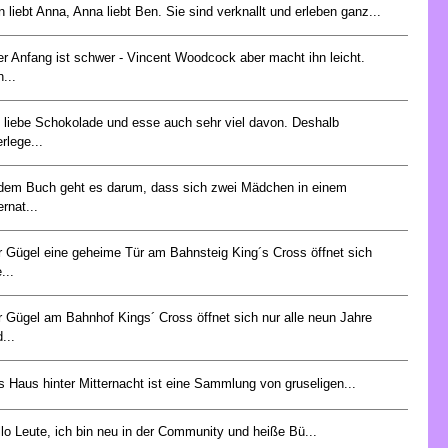
 liebt Anna, Anna liebt Ben. Sie sind verknallt und erleben ganz...
er Anfang ist schwer - Vincent Woodcock aber macht ihn leicht.
...
h liebe Schokolade und esse auch sehr viel davon. Deshalb
rlege...
 dem Buch geht es darum, dass sich zwei Mädchen in einem
ernat...
r Gügel eine geheime Tür am Bahnsteig King´s Cross öffnet sich
e...
 Gügel am Bahnhof Kings´ Cross öffnet sich nur alle neun Jahre
...
 Haus hinter Mitternacht ist eine Sammlung von gruseligen...
lo Leute, ich bin neu in der Community und heiße Bü...