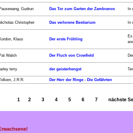
Pausewang, Gudrun
Das Tor zum Garten der Zambranos
In
Nicholas Christopher
Das verlorene Bestiarium
In 
Es 
Kordon, Klaus
Der erste Frühling
and
Pat Walsh
Der Fluch von Crowfield
Der
farley terry
der geisterhengst
Ter
Tolkien, J.R.R.
Der Herr der Ringe - Die Gefährten
1
2
3
4
5
6
7
nächste Sei
 Erwachsene!