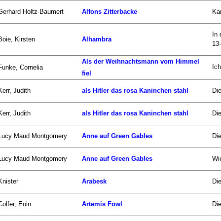
Gerhard Holtz-Baumert
Alfons Zitterbacke
Kar
In
Boie, Kirsten
Alhambra
13-
Als der Weihnachtsmann vom Himmel
Ic
Funke, Cornelia
fiel
Kerr, Judith
als Hitler das rosa Kaninchen stahl
Die
Kerr, Judith
als Hitler das rosa Kaninchen stahl
Die
Lucy Maud Montgomery
Anne auf Green Gables
Di
Lucy Maud Montgomery
Anne auf Green Gables
Wie
Knister
Arabesk
Die
Colfer, Eoin
Artemis Fowl
Die