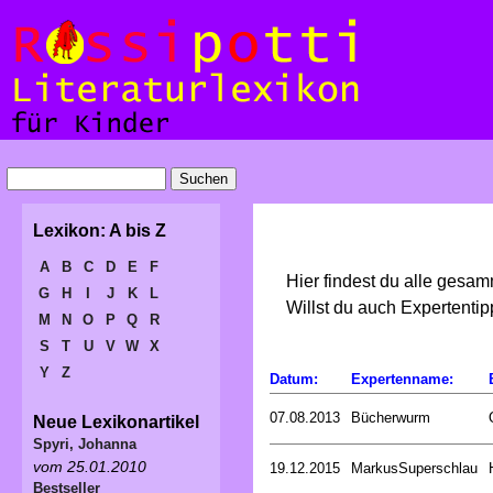
Lexikon: A bis Z
A
B
C
D
E
F
Hier findest du alle gesa
G
H
I
J
K
L
Willst du auch Expertent
M
N
O
P
Q
R
S
T
U
V
W
X
Y
Z
Datum:
Expertenname:
07.08.2013
Bücherwurm
Neue Lexikonartikel
Spyri, Johanna
vom 25.01.2010
19.12.2015
MarkusSuperschlau
Bestseller