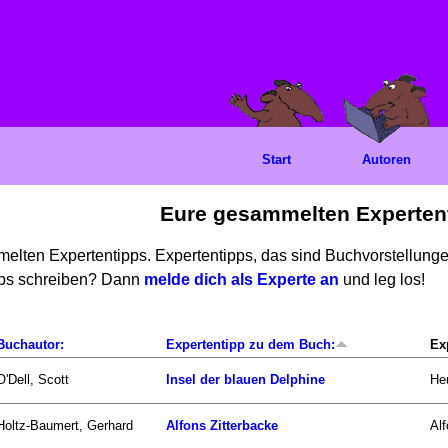
Start
Autoren
Eure gesammelten Experten
mmelten Expertentipps. Expertentipps, das sind Buchvorstellun
ipps schreiben? Dann
melde dich als Experte an
und leg los!
Buchautor:
Expertentipp zu dem Buch:
Ex
O'Dell, Scott
Insel der blauen Delphine
Heu
Holtz-Baumert, Gerhard
Alfons Zitterbacke
Alf