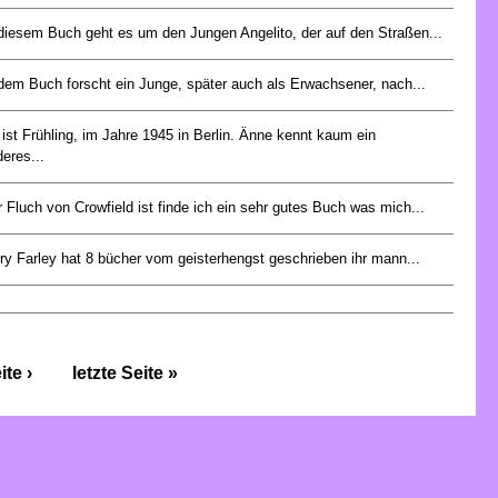
 diesem Buch geht es um den Jungen Angelito, der auf den Straßen...
dem Buch forscht ein Junge, später auch als Erwachsener, nach...
ist Frühling, im Jahre 1945 in Berlin. Änne kennt kaum ein
eres...
 Fluch von Crowfield ist finde ich ein sehr gutes Buch was mich...
ry Farley hat 8 bücher vom geisterhengst geschrieben ihr mann...
te ›
letzte Seite »