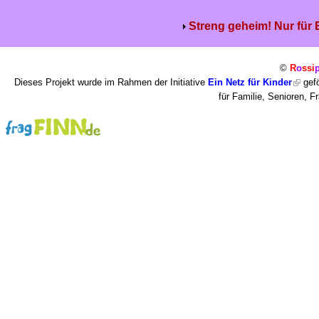
Streng geheim! Nur für
©
R
o
ssi
Dieses Projekt wurde im Rahmen der Initiative
Ein Netz für Kinder
gefö
für Familie, Senioren, 