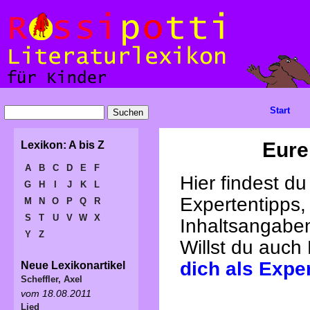
Start
Eure
Lexikon: A bis Z
A
B
C
D
E
F
Hier findest d
G
H
I
J
K
L
Expertentipps,
M
N
O
P
Q
R
S
T
U
V
W
X
Inhaltsangabe
Y
Z
Willst du auch
dich als Expe
Neue Lexikonartikel
Scheffler, Axel
vom 18.08.2011
Lied