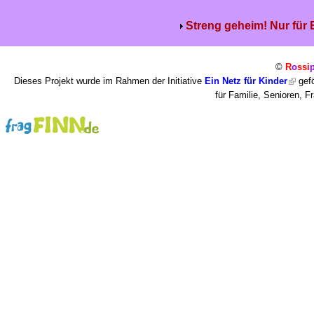
Streng geheim! Nur für
©
R
o
ssi
Dieses Projekt wurde im Rahmen der Initiative
Ein Netz für Kinder
gefö
für Familie, Senioren, 