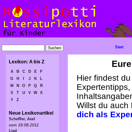
Start
Eure
Lexikon: A bis Z
A
B
C
D
E
F
Hier findest d
G
H
I
J
K
L
Expertentipps,
M
N
O
P
Q
R
S
T
U
V
W
X
Inhaltsangabe
Y
Z
Willst du auch
dich als Expe
Neue Lexikonartikel
Scheffler, Axel
vom 18.08.2011
Lied