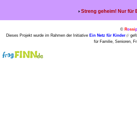
Streng geheim! Nur für
©
R
o
ssi
Dieses Projekt wurde im Rahmen der Initiative
Ein Netz für Kinder
gefö
für Familie, Senioren, 