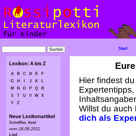
Start
Eure
Lexikon: A bis Z
A
B
C
D
E
F
Hier findest d
G
H
I
J
K
L
Expertentipps,
M
N
O
P
Q
R
S
T
U
V
W
X
Inhaltsangabe
Y
Z
Willst du auch
dich als Expe
Neue Lexikonartikel
Scheffler, Axel
vom 18.08.2011
Lied