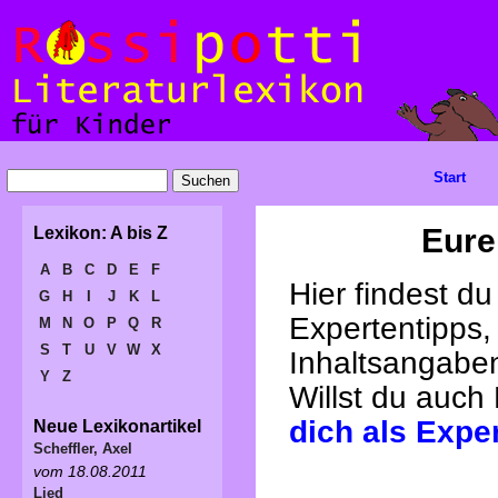
Start
Eure
Lexikon: A bis Z
A
B
C
D
E
F
Hier findest d
G
H
I
J
K
L
Expertentipps,
M
N
O
P
Q
R
S
T
U
V
W
X
Inhaltsangabe
Y
Z
Willst du auch
dich als Expe
Neue Lexikonartikel
Scheffler, Axel
vom 18.08.2011
Lied