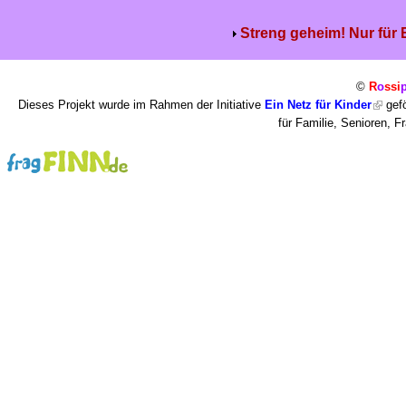
Streng geheim! Nur für
©
R
o
ssi
Dieses Projekt wurde im Rahmen der Initiative
Ein Netz für Kinder
gefö
für Familie, Senioren, 