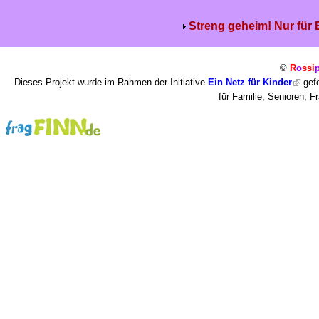
Streng geheim! Nur für
©
R
o
ssi
Dieses Projekt wurde im Rahmen der Initiative
Ein Netz für Kinder
gefö
für Familie, Senioren, 