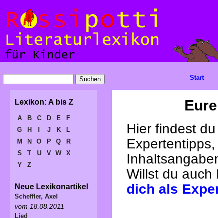
Start
Eure
Lexikon: A bis Z
A
B
C
D
E
F
Hier findest d
G
H
I
J
K
L
Expertentipps,
M
N
O
P
Q
R
S
T
U
V
W
X
Inhaltsangabe
Y
Z
Willst du auch
dich als Expe
Neue Lexikonartikel
Scheffler, Axel
vom 18.08.2011
Lied