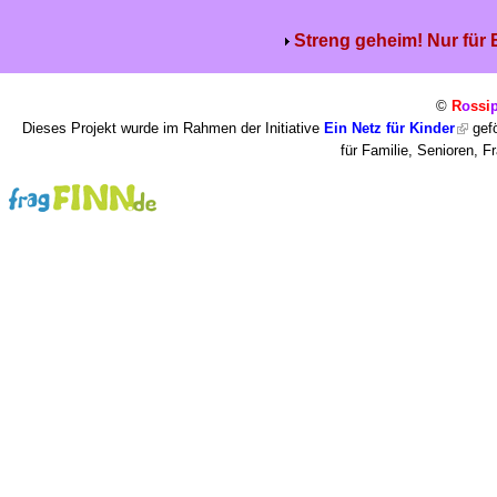
Streng geheim! Nur für
©
R
o
ssi
Dieses Projekt wurde im Rahmen der Initiative
Ein Netz für Kinder
gefö
für Familie, Senioren, 