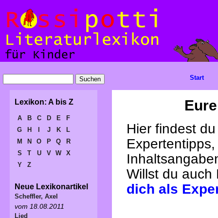
Start
Eure
Lexikon: A bis Z
A
B
C
D
E
F
Hier findest d
G
H
I
J
K
L
Expertentipps,
M
N
O
P
Q
R
S
T
U
V
W
X
Inhaltsangabe
Y
Z
Willst du auch
dich als Expe
Neue Lexikonartikel
Scheffler, Axel
vom 18.08.2011
Lied