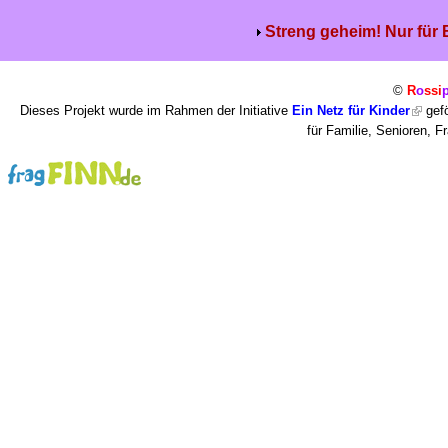
Streng geheim! Nur für
©
R
o
ssi
Dieses Projekt wurde im Rahmen der Initiative
Ein Netz für Kinder
gefö
für Familie, Senioren, 