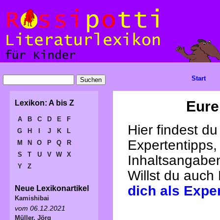
Start
Eure
Lexikon: A bis Z
A
B
C
D
E
F
Hier findest d
G
H
I
J
K
L
Expertentipps,
M
N
O
P
Q
R
S
T
U
V
W
X
Inhaltsangabe
Y
Z
Willst du auch
dich als Expe
Neue Lexikonartikel
Kamishibai
vom 06.12.2021
Müller, Jörg