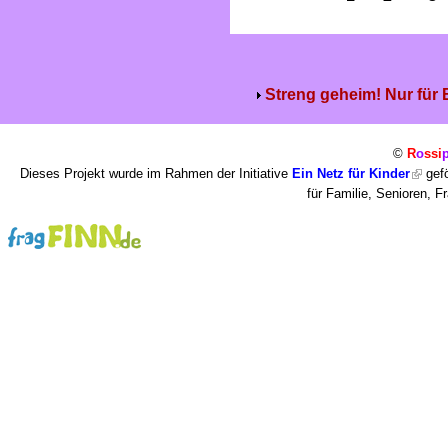
Streng geheim! Nur für
©
R
o
ssi
Dieses Projekt wurde im Rahmen der Initiative
Ein Netz für Kinder
gefö
für Familie, Senioren, 