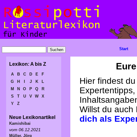
Start
Eure
Lexikon: A bis Z
A
B
C
D
E
F
Hier findest d
G
H
I
J
K
L
Expertentipps,
M
N
O
P
Q
R
S
T
U
V
W
X
Inhaltsangabe
Y
Z
Willst du auch
dich als Expe
Neue Lexikonartikel
Kamishibai
vom 06.12.2021
Müller, Jörg