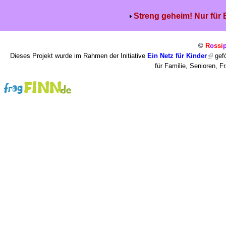
Streng geheim! Nur für
©
R
o
ssi
Dieses Projekt wurde im Rahmen der Initiative
Ein Netz für Kinder
gefö
für Familie, Senioren, 