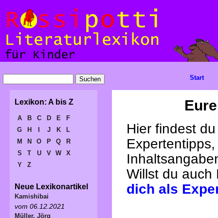
Start
Eure
Lexikon: A bis Z
A
B
C
D
E
F
Hier findest d
G
H
I
J
K
L
Expertentipps,
M
N
O
P
Q
R
S
T
U
V
W
X
Inhaltsangabe
Y
Z
Willst du auch
dich als Expe
Neue Lexikonartikel
Kamishibai
vom 06.12.2021
Müller, Jörg