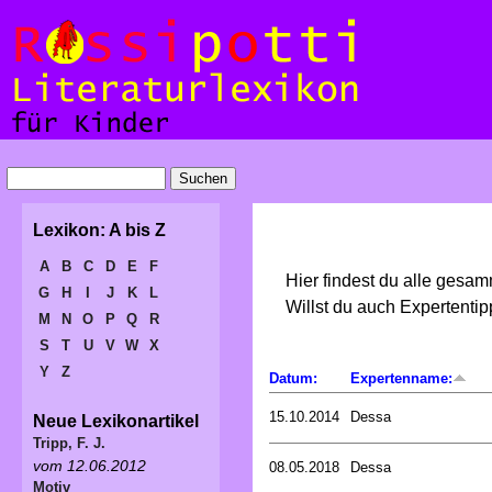
Lexikon: A bis Z
A
B
C
D
E
F
Hier findest du alle gesa
G
H
I
J
K
L
Willst du auch Expertent
M
N
O
P
Q
R
S
T
U
V
W
X
Y
Z
Datum:
Expertenname:
15.10.2014
Dessa
Neue Lexikonartikel
Tripp, F. J.
vom 12.06.2012
08.05.2018
Dessa
Motiv