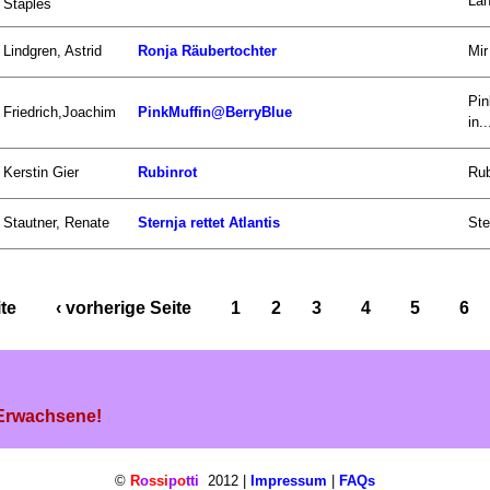
Lan
Staples
Lindgren, Astrid
Ronja Räubertochter
Mir
Pin
Friedrich,Joachim
PinkMuffin@BerryBlue
in..
Kerstin Gier
Rubinrot
Rub
Stautner, Renate
Sternja rettet Atlantis
Ste
ite
‹ vorherige Seite
1
2
3
4
5
6
 Erwachsene!
©
R
o
ssi
p
o
tti
2012 |
Impressum
|
FAQs