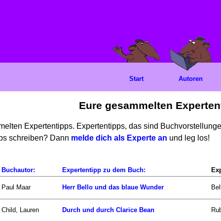
Start
Autoren
Eure gesammelten Experten
mmelten Expertentipps. Expertentipps, das sind Buchvorstellun
ipps schreiben? Dann
melde dich als Experte an
und leg los!
Buchautor:
Expertentipp zu dem Buch:
Exp
Paul Maar
Herr Bello und das blaue Wunder
Bel
Child, Lauren
Durch und durch Clarice Bean
Rub