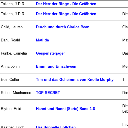
Tolkien, J.R.R.
Der Herr der Ringe - Die Gefährten
Tolkien, J.R.R.
Der Herr der Ringe - Die Gefährten
Die
Child, Lauren
Durch und durch Clarice Bean
Cla
Dahl, Roald
Matilda
Mat
Funke, Cornelia
Gespensterjäger
Das
Anna böhm
Emmi und Einschwein
Mei
Eoin Colfer
Tim und das Geheimnis von Knolle Murphy
Tim
Robert Muchamore
TOP SECRET
Das
Die
Blyton, Enid
Hanni und Nanni (Serie) Band 1-6
Leb
In 
Kästner, Erich
Das doppelte Lottchen