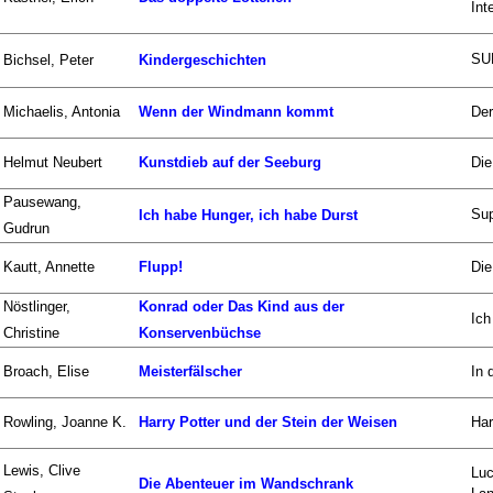
Int
SU
Bichsel, Peter
Kindergeschichten
Michaelis, Antonia
Wenn der Windmann kommt
Der
Helmut Neubert
Kunstdieb auf der Seeburg
Die
Pausewang,
Su
Ich habe Hunger, ich habe Durst
Gudrun
Kautt, Annette
Flupp!
Die
Nöstlinger,
Konrad oder Das Kind aus der
Ich
Christine
Konservenbüchse
Broach, Elise
Meisterfälscher
In 
Rowling, Joanne K.
Harry Potter und der Stein der Weisen
Har
Lewis, Clive
Luc
Die Abenteuer im Wandschrank