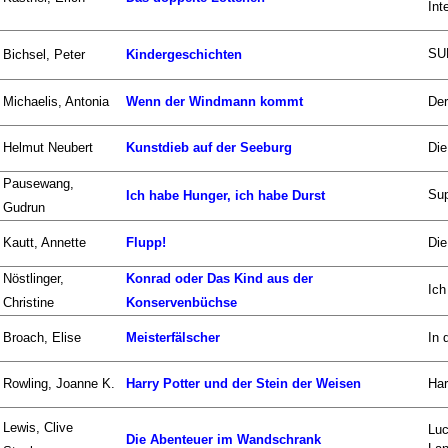
Int
SU
Bichsel, Peter
Kindergeschichten
Michaelis, Antonia
Wenn der Windmann kommt
Der
Helmut Neubert
Kunstdieb auf der Seeburg
Die
Pausewang,
Su
Ich habe Hunger, ich habe Durst
Gudrun
Kautt, Annette
Flupp!
Die
Nöstlinger,
Konrad oder Das Kind aus der
Ich
Christine
Konservenbüchse
Broach, Elise
Meisterfälscher
In 
Rowling, Joanne K.
Harry Potter und der Stein der Weisen
Har
Lewis, Clive
Luc
Die Abenteuer im Wandschrank