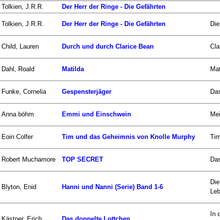
Tolkien, J.R.R.
Der Herr der Ringe - Die Gefährten
Tolkien, J.R.R.
Der Herr der Ringe - Die Gefährten
Die
Child, Lauren
Durch und durch Clarice Bean
Cla
Dahl, Roald
Matilda
Mat
Funke, Cornelia
Gespensterjäger
Das
Anna böhm
Emmi und Einschwein
Mei
Eoin Colfer
Tim und das Geheimnis von Knolle Murphy
Tim
Robert Muchamore
TOP SECRET
Das
Die
Blyton, Enid
Hanni und Nanni (Serie) Band 1-6
Leb
In 
Kästner, Erich
Das doppelte Lottchen