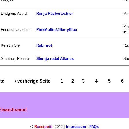
Lan
Staples
Lindgren, Astrid
Ronja Räubertochter
Mir
Pin
Friedrich,Joachim
PinkMuffin@BerryBlue
in..
Kerstin Gier
Rubinrot
Rub
Stautner, Renate
Sternja rettet Atlantis
Ste
ite
‹ vorherige Seite
1
2
3
4
5
6
 Erwachsene!
©
R
o
ssi
p
o
tti
2012 |
Impressum
|
FAQs