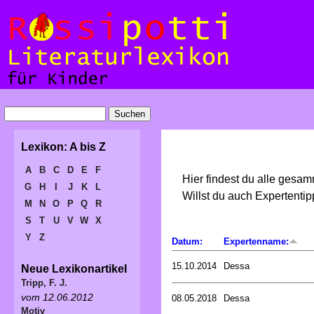
Lexikon: A bis Z
A
B
C
D
E
F
Hier findest du alle gesa
G
H
I
J
K
L
Willst du auch Expertent
M
N
O
P
Q
R
S
T
U
V
W
X
Y
Z
Datum:
Expertenname:
15.10.2014
Dessa
Neue Lexikonartikel
Tripp, F. J.
vom 12.06.2012
08.05.2018
Dessa
Motiv