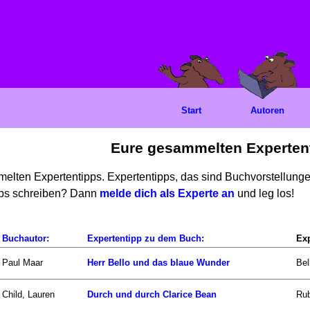
Start
Autoren
Eure gesammelten Experten
mmelten Expertentipps. Expertentipps, das sind Buchvorstellun
ipps schreiben? Dann
melde dich als Experte an
und leg los!
Buchautor:
Expertentipp zu dem Buch:
Exp
Paul Maar
Herr Bello und das blaue Wunder
Bel
Child, Lauren
Durch und durch Clarice Bean
Rub