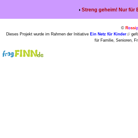
Streng geheim! Nur für
©
R
o
ssi
Dieses Projekt wurde im Rahmen der Initiative
Ein Netz für Kinder
gefö
für Familie, Senioren, 