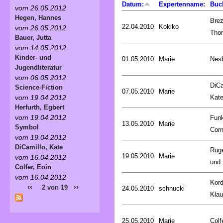
Datum:
Expertenname:
Buc
vom 26.05.2012
Hegen, Hannes
Brez
22.04.2010
Kokiko
vom 26.05.2012
Tho
Bauer, Jutta
vom 14.05.2012
Kinder- und
01.05.2010
Marie
Nesb
Jugendliteratur
vom 06.05.2012
DiCa
Science-Fiction
07.05.2010
Marie
Kat
vom 19.04.2012
Herfurth, Egbert
vom 19.04.2012
Fun
13.05.2010
Marie
Symbol
Corn
vom 19.04.2012
DiCamillo, Kate
Rug
19.05.2010
Marie
vom 16.04.2012
und 
Colfer, Eoin
vom 16.04.2012
Kord
‹‹
››
2 von 19
24.05.2010
schnucki
Kla
25.05.2010
Marie
Colf