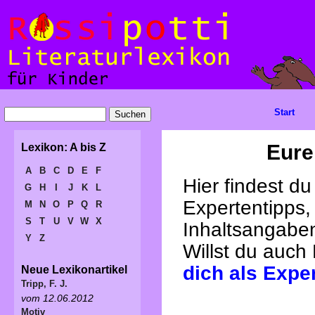
Start
Eure
Lexikon: A bis Z
A
B
C
D
E
F
Hier findest d
G
H
I
J
K
L
Expertentipps,
M
N
O
P
Q
R
S
T
U
V
W
X
Inhaltsangabe
Y
Z
Willst du auch
dich als Expe
Neue Lexikonartikel
Tripp, F. J.
vom 12.06.2012
Motiv