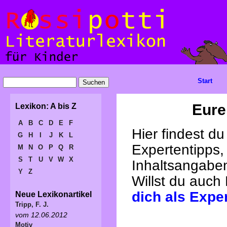
Start
Eure
Lexikon: A bis Z
A
B
C
D
E
F
Hier findest d
G
H
I
J
K
L
Expertentipps,
M
N
O
P
Q
R
S
T
U
V
W
X
Inhaltsangabe
Y
Z
Willst du auch
dich als Expe
Neue Lexikonartikel
Tripp, F. J.
vom 12.06.2012
Motiv