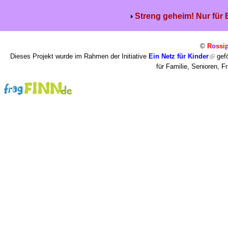
Streng geheim! Nur für
©
R
o
ssi
Dieses Projekt wurde im Rahmen der Initiative
Ein Netz für Kinder
gefö
für Familie, Senioren, 