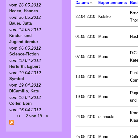
Datum:
Expertenname:
Buc
vom 26.05.2012
Hegen, Hannes
Brez
22.04.2010
Kokiko
vom 26.05.2012
Tho
Bauer, Jutta
vom 14.05.2012
Kinder- und
01.05.2010
Marie
Nesb
Jugendliteratur
vom 06.05.2012
DiCa
Science-Fiction
07.05.2010
Marie
Kat
vom 19.04.2012
Herfurth, Egbert
vom 19.04.2012
Fun
13.05.2010
Marie
Symbol
Corn
vom 19.04.2012
DiCamillo, Kate
Rug
19.05.2010
Marie
vom 16.04.2012
und 
Colfer, Eoin
vom 16.04.2012
Kord
‹‹
››
2 von 19
24.05.2010
schnucki
Kla
25.05.2010
Marie
Colf