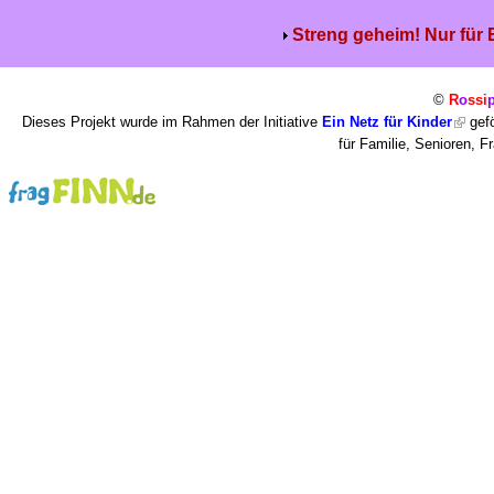
Streng geheim! Nur für
©
R
o
ssi
Dieses Projekt wurde im Rahmen der Initiative
Ein Netz für Kinder
gefö
für Familie, Senioren, 