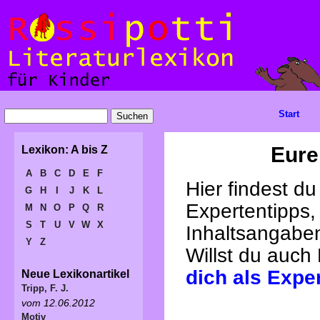
Start
Eure
Lexikon: A bis Z
A
B
C
D
E
F
Hier findest d
G
H
I
J
K
L
Expertentipps,
M
N
O
P
Q
R
S
T
U
V
W
X
Inhaltsangabe
Y
Z
Willst du auch
dich als Expe
Neue Lexikonartikel
Tripp, F. J.
vom 12.06.2012
Motiv