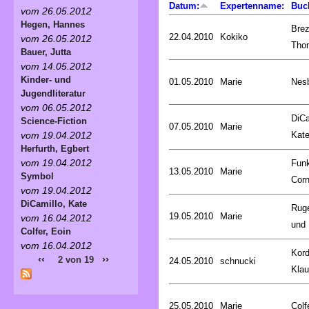
Datum:
Expertenname:
Buc
vom 26.05.2012
Hegen, Hannes
Brez
22.04.2010
Kokiko
vom 26.05.2012
Tho
Bauer, Jutta
vom 14.05.2012
Kinder- und
01.05.2010
Marie
Nesb
Jugendliteratur
vom 06.05.2012
DiCa
Science-Fiction
07.05.2010
Marie
Kat
vom 19.04.2012
Herfurth, Egbert
vom 19.04.2012
Fun
13.05.2010
Marie
Symbol
Corn
vom 19.04.2012
DiCamillo, Kate
Rug
19.05.2010
Marie
vom 16.04.2012
und 
Colfer, Eoin
vom 16.04.2012
Kord
‹‹
››
2 von 19
24.05.2010
schnucki
Kla
25.05.2010
Marie
Colf