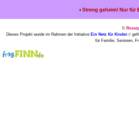
Streng geheim! Nur für
©
R
o
ssi
Dieses Projekt wurde im Rahmen der Initiative
Ein Netz für Kinder
gefö
für Familie, Senioren, 