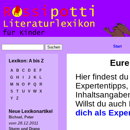
Start
Eure
Lexikon: A bis Z
A
B
C
D
E
F
Hier findest d
G
H
I
J
K
L
Expertentipps,
M
N
O
P
Q
R
S
T
U
V
W
X
Inhaltsangabe
Y
Z
Willst du auch
dich als Expe
Neue Lexikonartikel
Bichsel, Peter
vom 28.12.2011
Sturm und Drang