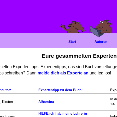
Start
Autoren
Eure gesammelten Experten
mmelten Expertentipps. Expertentipps, das sind Buchvorstellun
ipps schreiben? Dann
melde dich als Experte an
und leg los!
hautor:
Expertentipp zu dem Buch:
Expe
In d
, Kirsten
Alhambra
13-..
HILFE,ich hab meine Lehrerin
Feli
ne Ludwig