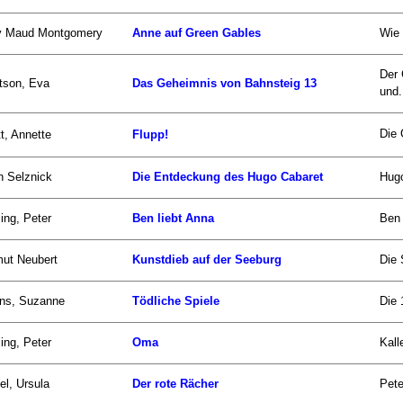
y Maud Montgomery
Anne auf Green Gables
Wie 
Der 
tson, Eva
Das Geheimnis von Bahnsteig 13
und.
Die 
t, Annette
Flupp!
n Selznick
Die Entdeckung des Hugo Cabaret
Hugo
ling, Peter
Ben liebt Anna
Ben 
ut Neubert
Kunstdieb auf der Seeburg
Die 
ins, Suzanne
Tödliche Spiele
Die 
ling, Peter
Oma
Kall
el, Ursula
Der rote Rächer
Pete