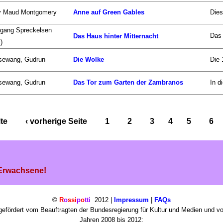
y Maud Montgomery
Anne auf Green Gables
Dies
gang Spreckelsen
Das 
Das Haus hinter Mitternacht
)
sewang, Gudrun
Die Wolke
Die 
sewang, Gudrun
Das Tor zum Garten der Zambranos
In d
ite
‹ vorherige Seite
1
2
3
4
5
6
 Erwachsene!
©
R
o
ssi
p
o
tti
2012 |
Impressum
|
FAQs
efördert vom Beauftragten der Bundesregierung für Kultur und Medien und v
Jahren 2008 bis 2012: