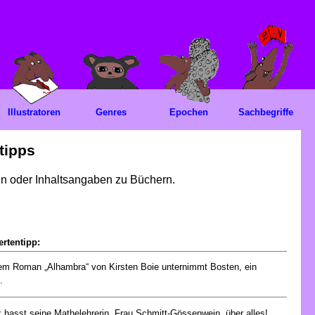
Illustratoren
Genres
Epochen
Sachbegriffe
tipps
gen oder Inhaltsangaben zu Büchern.
rtentipp:
em Roman „Alhambra“ von Kirsten Boie unternimmt Bosten, ein
.
x hasst seine Mathelehrerin, Frau Schmitt-Gössenwein, über alles!...