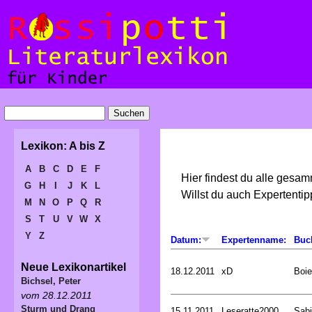
Lexikon: A bis Z
A
B
C
D
E
F
Hier findest du alle gesa
G
H
I
J
K
L
Willst du auch Expertent
M
N
O
P
Q
R
S
T
U
V
W
X
Y
Z
Datum:
Expertenname:
Buc
Neue Lexikonartikel
18.12.2011
xD
Boie
Bichsel, Peter
vom 28.12.2011
Sturm und Drang
15.11.2011
Leseratte2000
Sabi