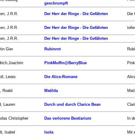
geschrumpft
ien, J.R.R.
Der Herr der Ringe - Die Gefährten
Die 
ien, J.R.R.
Der Herr der Ringe - Die Gefährten
toll
ien, J.R.R.
Der Herr der Ringe - Die Gefährten
tin Gier
Rubinrot
Rubi
drich,Joachim
PinkMuffin@BerryBlue
Pink
oll, Lewis
Die Alice-Romane
Alic
, Roald
Matilda
Mati
d, Lauren
Durch und durch Clarice Bean
Clar
olas Christopher
Das verlorene Bestiarium
In d
i, Isabel
Isola
Mit 