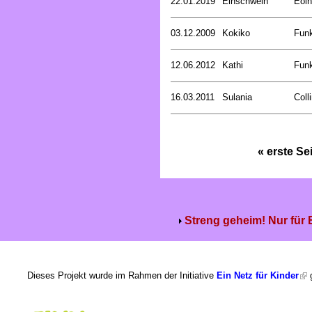
22.01.2019
Einschwein
Eoin
03.12.2009
Kokiko
Funk
12.06.2012
Kathi
Funk
16.03.2011
Sulania
Coll
« erste Se
Streng geheim! Nur für
Dieses Projekt wurde im Rahmen der Initiative
Ein Netz für Kinder
g