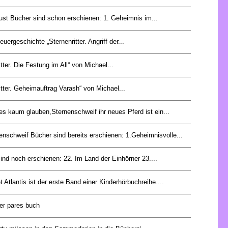
ust Bücher sind schon erschienen: 1. Geheimnis im...
euergeschichte „Sternenritter. Angriff der...
itter. Die Festung im All“ von Michael...
itter. Geheimauftrag Varash“ von Michael...
es kaum glauben,Sternenschweif ihr neues Pferd ist ein...
enschweif Bücher sind bereits erschienen: 1.Geheimnisvolle...
nd noch erschienen: 22. Im Land der Einhörner 23....
et Atlantis ist der erste Band einer Kinderhörbuchreihe....
der pares buch