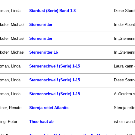
pman, Linda
Stardust (Serie) Band 1-8
Diese Stard
kofer, Michael
Sternenritter
In der Abent
kofer, Michael
Sternenritter
In „Sternenr
kofer, Michael
Sternenritter 16
In „Sternenr
pman, Linda
Sternenschweif (Serie) 1-15
Laura kann 
pman, Linda
Sternenschweif (Serie) 1-15
Diese Stern
pman, Linda
Sternenschweif (Serie) 1-15
Außerdem si
tner, Renate
Sternja rettet Atlantis
Sternja rett
ling, Peter
Theo haut ab
ist ein wun