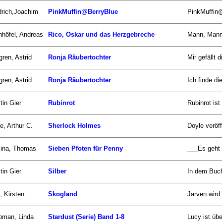
drich,Joachim
PinkMuffin@BerryBlue
PinkMuffin@
nhöfel, Andreas
Rico, Oskar und das Herzgebreche
Mann, Mann,
gren, Astrid
Ronja Räubertochter
Mir gefällt 
gren, Astrid
Ronja Räubertochter
Ich finde di
tin Gier
Rubinrot
Rubinrot ist
e, Arthur C.
Sherlock Holmes
Doyle veröff
zina, Thomas
Sieben Pfoten für Penny
___Es geht u
tin Gier
Silber
In dem Buch
, Kirsten
Skogland
Jarven wird 
pman, Linda
Stardust (Serie) Band 1-8
Lucy ist übe