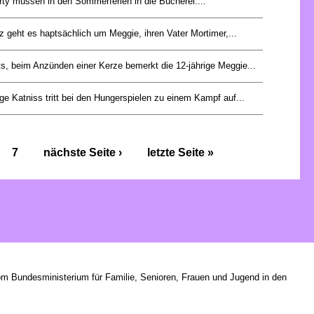
ty müssen in den Sommerferien in die Bücherei....
z geht es haptsächlich um Meggie, ihren Vater Mortimer,...
s, beim Anzünden einer Kerze bemerkt die 12-jährige Meggie...
ge Katniss tritt bei den Hungerspielen zu einem Kampf auf...
7
nächste Seite ›
letzte Seite »
om Bundesministerium für Familie, Senioren, Frauen und Jugend in den