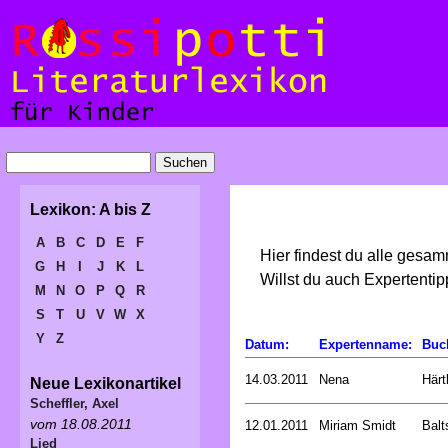
Lexikon: A bis Z
A
B
C
D
E
F
Hier findest du alle gesa
G
H
I
J
K
L
Willst du auch Expertent
M
N
O
P
Q
R
S
T
U
V
W
X
Y
Z
Datum:
Expertenname:
Buc
14.03.2011
Nena
Härt
Neue Lexikonartikel
Scheffler, Axel
vom 18.08.2011
12.01.2011
Miriam Smidt
Balt
Lied