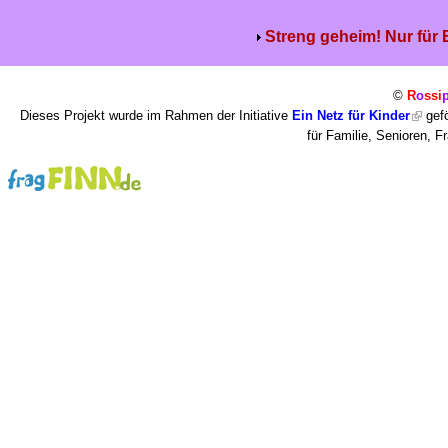
Streng geheim! Nur für
©
R
o
ssi
Dieses Projekt wurde im Rahmen der Initiative
Ein Netz für Kinder
gefö
für Familie, Senioren, 