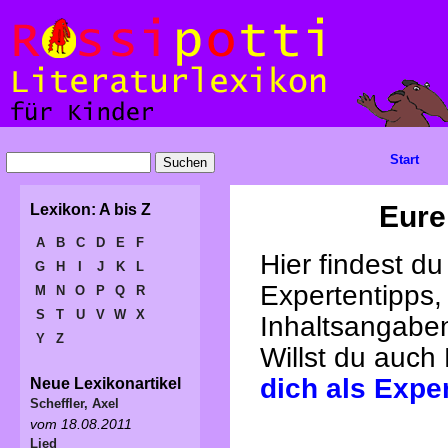
Start
Eure
Lexikon: A bis Z
A
B
C
D
E
F
Hier findest d
G
H
I
J
K
L
Expertentipps,
M
N
O
P
Q
R
S
T
U
V
W
X
Inhaltsangabe
Y
Z
Willst du auch
dich als Expe
Neue Lexikonartikel
Scheffler, Axel
vom 18.08.2011
Lied