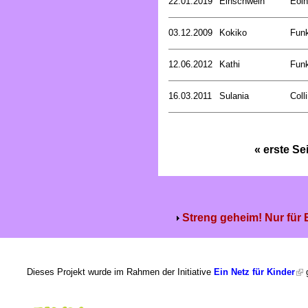
22.01.2019
Einschwein
Eoin
03.12.2009
Kokiko
Funk
12.06.2012
Kathi
Funk
16.03.2011
Sulania
Coll
« erste Se
Streng geheim! Nur für
Dieses Projekt wurde im Rahmen der Initiative
Ein Netz für Kinder
g