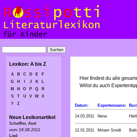
Lexikon: A bis Z
A
B
C
D
E
F
Hier findest du alle gesa
G
H
I
J
K
L
Willst du auch Expertent
M
N
O
P
Q
R
S
T
U
V
W
X
Y
Z
Datum:
Expertenname:
Buc
14.03.2011
Nena
Härt
Neue Lexikonartikel
Scheffler, Axel
vom 18.08.2011
12.01.2011
Miriam Smidt
Balt
Lied