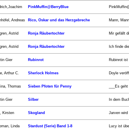
drich,Joachim
PinkMuffin@BerryBlue
PinkMuffin@
nhöfel, Andreas
Rico, Oskar und das Herzgebreche
Mann, Mann,
gren, Astrid
Ronja Räubertochter
Mir gefällt 
gren, Astrid
Ronja Räubertochter
Ich finde di
tin Gier
Rubinrot
Rubinrot ist
e, Arthur C.
Sherlock Holmes
Doyle veröff
zina, Thomas
Sieben Pfoten für Penny
___Es geht u
tin Gier
Silber
In dem Buch
, Kirsten
Skogland
Jarven wird 
pman, Linda
Stardust (Serie) Band 1-8
Lucy ist übe