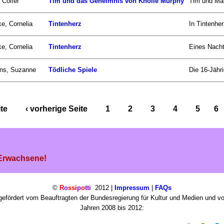
 Colfer
Tim und das Geheimnis von Knolle Murphy
Tim und Mar
e, Cornelia
Tintenherz
In Tintenher
e, Cornelia
Tintenherz
Eines Nacht
ins, Suzanne
Tödliche Spiele
Die 16-Jähri
ite
‹ vorherige Seite
1
2
3
4
5
6
 Erwachsene!
©
R
o
ssi
p
o
tti
2012 |
Impressum
|
FAQs
efördert vom Beauftragten der Bundesregierung für Kultur und Medien und v
Jahren 2008 bis 2012: