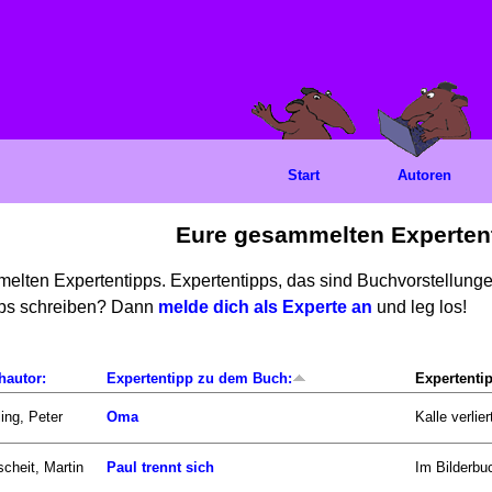
Start
Autoren
Eure gesammelten Experten
mmelten Expertentipps. Expertentipps, das sind Buchvorstellun
ipps schreiben? Dann
melde dich als Experte an
und leg los!
hautor:
Expertentipp zu dem Buch:
Expertenti
ling, Peter
Oma
Kalle verlie
scheit, Martin
Paul trennt sich
Im Bilderbuc