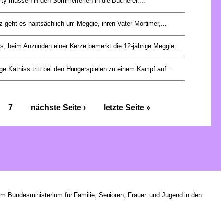
ty müssen in den Sommerferien in die Bücherei....
z geht es haptsächlich um Meggie, ihren Vater Mortimer,...
s, beim Anzünden einer Kerze bemerkt die 12-jährige Meggie...
ge Katniss tritt bei den Hungerspielen zu einem Kampf auf...
7
nächste Seite ›
letzte Seite »
om Bundesministerium für Familie, Senioren, Frauen und Jugend in den