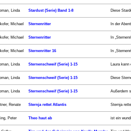
pman, Linda
Stardust (Serie) Band 1-8
Diese Stard
kofer, Michael
Sternenritter
In der Abent
kofer, Michael
Sternenritter
In „Sternenr
kofer, Michael
Sternenritter 16
In „Sternenr
pman, Linda
Sternenschweif (Serie) 1-15
Laura kann 
pman, Linda
Sternenschweif (Serie) 1-15
Diese Stern
pman, Linda
Sternenschweif (Serie) 1-15
Außerdem si
tner, Renate
Sternja rettet Atlantis
Sternja rett
ling, Peter
Theo haut ab
ist ein wun