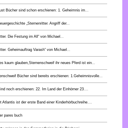
ust Bücher sind schon erschienen: 1. Geheimnis im...
euergeschichte „Sternenritter. Angriff der...
itter. Die Festung im All“ von Michael...
itter. Geheimauftrag Varash“ von Michael...
es kaum glauben,Sternenschweif ihr neues Pferd ist ein...
enschweif Bücher sind bereits erschienen: 1.Geheimnisvolle...
nd noch erschienen: 22. Im Land der Einhörner 23....
et Atlantis ist der erste Band einer Kinderhörbuchreihe....
der pares buch