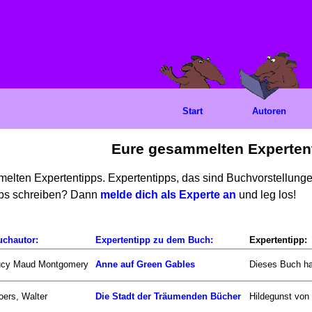
Start
Autoren
Eure gesammelten Experten
mmelten Expertentipps. Expertentipps, das sind Buchvorstellun
ipps schreiben? Dann
melde dich als Experte an
und leg los!
uchautor:
Expertentipp zu dem Buch:
Expertentipp:
ucy Maud Montgomery
Anne auf Green Gables
Dieses Buch ha
ers, Walter
Die Stadt der Träumenden Bücher
Hildegunst von