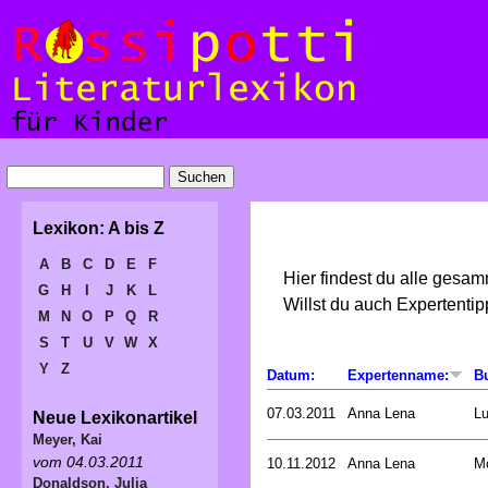
Lexikon: A bis Z
A
B
C
D
E
F
Hier findest du alle gesa
G
H
I
J
K
L
Willst du auch Expertent
M
N
O
P
Q
R
S
T
U
V
W
X
Y
Z
Datum:
Expertenname:
B
07.03.2011
Anna Lena
L
Neue Lexikonartikel
Meyer, Kai
vom 04.03.2011
10.11.2012
Anna Lena
Mo
Donaldson, Julia