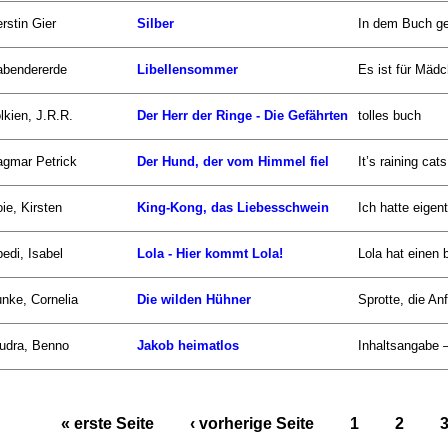
rstin Gier
Silber
In dem Buch ge
abendererde
Libellensommer
Es ist für Mäd
lkien, J.R.R.
Der Herr der Ringe - Die Gefährten
tolles buch
gmar Petrick
Der Hund, der vom Himmel fiel
It’s raining c
ie, Kirsten
King-Kong, das Liebesschwein
Ich hatte eigen
edi, Isabel
Lola - Hier kommt Lola!
Lola hat einen b
nke, Cornelia
Die wilden Hühner
Sprotte, die Anf
udra, Benno
Jakob heimatlos
Inhaltsangabe 
« erste Seite
‹ vorherige Seite
1
2