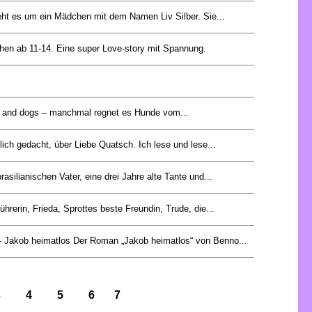
ht es um ein Mädchen mit dem Namen Liv Silber. Sie...
chen ab 11-14. Eine super Love-story mit Spannung.
ats and dogs – manchmal regnet es Hunde vom...
tlich gedacht, über Liebe Quatsch. Ich lese und lese...
rasilianischen Vater, eine drei Jahre alte Tante und...
ührerin, Frieda, Sprottes beste Freundin, Trude, die...
– Jakob heimatlos Der Roman „Jakob heimatlos“ von Benno...
3
4
5
6
7