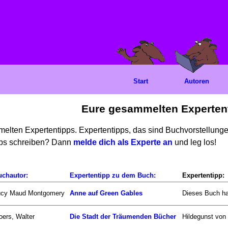
Start
Autoren
Eure gesammelten Experten
mmelten Expertentipps. Expertentipps, das sind Buchvorstellun
ipps schreiben? Dann
melde dich als Experte an
und leg los!
uchautor:
Expertentipp zu dem Buch:
Expertentipp:
ucy Maud Montgomery
Anne auf Green Gables
Dieses Buch ha
ers, Walter
Die Stadt der Träumenden Bücher
Hildegunst von