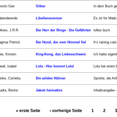
rstin Gier
Silber
In dem Buch ge
abendererde
Libellensommer
Es ist für Mäd
lkien, J.R.R.
Der Herr der Ringe - Die Gefährten
tolles buch
gmar Petrick
Der Hund, der vom Himmel fiel
It’s raining c
ie, Kirsten
King-Kong, das Liebesschwein
Ich hatte eigen
edi, Isabel
Lola - Hier kommt Lola!
Lola hat einen b
nke, Cornelia
Die wilden Hühner
Sprotte, die Anf
udra, Benno
Jakob heimatlos
Inhaltsangabe 
« erste Seite
‹ vorherige Seite
1
2