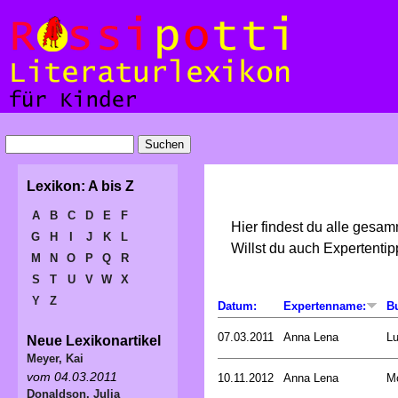
Lexikon: A bis Z
A
B
C
D
E
F
Hier findest du alle gesa
G
H
I
J
K
L
Willst du auch Expertent
M
N
O
P
Q
R
S
T
U
V
W
X
Y
Z
Datum:
Expertenname:
B
07.03.2011
Anna Lena
L
Neue Lexikonartikel
Meyer, Kai
vom 04.03.2011
10.11.2012
Anna Lena
Mo
Donaldson, Julia