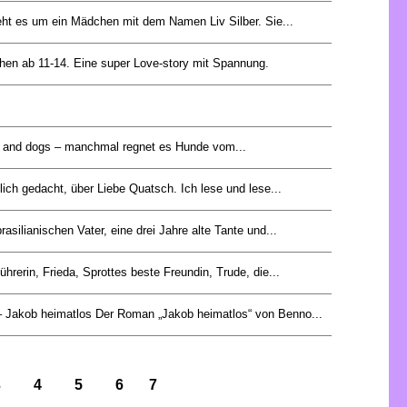
ht es um ein Mädchen mit dem Namen Liv Silber. Sie...
chen ab 11-14. Eine super Love-story mit Spannung.
ats and dogs – manchmal regnet es Hunde vom...
tlich gedacht, über Liebe Quatsch. Ich lese und lese...
rasilianischen Vater, eine drei Jahre alte Tante und...
ührerin, Frieda, Sprottes beste Freundin, Trude, die...
– Jakob heimatlos Der Roman „Jakob heimatlos“ von Benno...
3
4
5
6
7