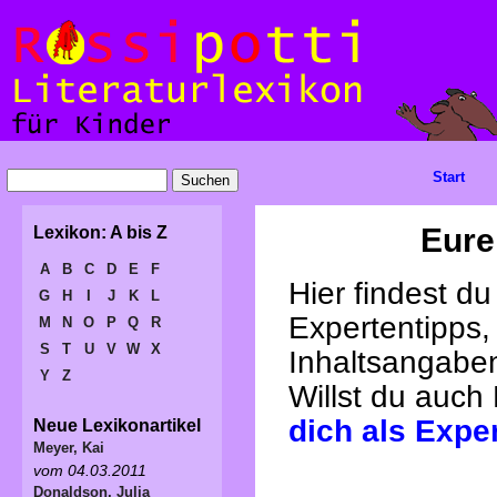
Start
Eure
Lexikon: A bis Z
A
B
C
D
E
F
Hier findest d
G
H
I
J
K
L
Expertentipps,
M
N
O
P
Q
R
S
T
U
V
W
X
Inhaltsangabe
Y
Z
Willst du auch
dich als Expe
Neue Lexikonartikel
Meyer, Kai
vom 04.03.2011
Donaldson, Julia