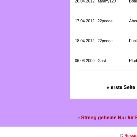
26.04.2012
aarany123
Boie
17.04.2012
22peace
Abed
18.04.2012
22peace
Funk
06.06.2009
Gast
Plud
« erste Seite
Streng geheim! Nur für
©
R
o
ssi