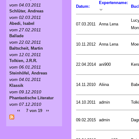
Expertenname:
vom 04.03.2011
Datum:
Buc
Schlüter, Andreas
vom 02.03.2011
Luc
Abedi, Isabel
07.03.2011
Anna Lena
Mon
vom 27.02.2011
Ballade
vom 22.02.2011
10.11.2012
Anna Lena
Moer
Baltscheit, Martin
vom 12.01.2011
Tolkien, J.R.R.
22.04.2014
ani900
Kers
vom 06.01.2011
Steinhöfel, Andreas
vom 04.01.2011
14.11.2010
Aliina
Bab
Klassik
vom 09.12.2010
Phantastische Literatur
14.10.2011
admin
Tolk
vom 07.12.2010
‹‹
››
7 von 19
09.02.2015
admin
Dagm