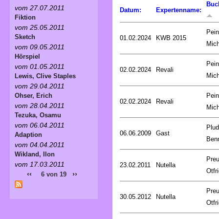
Buc
vom 27.07.2011
Datum:
Expertenname:
Fiktion
vom 25.05.2011
Pein
Sketch
01.02.2024
KWB 2015
Mich
vom 09.05.2011
Hörspiel
Pein
vom 01.05.2011
02.02.2024
Revali
Mich
Lewis, Clive Staples
vom 29.04.2011
Pein
Ohser, Erich
02.02.2024
Revali
vom 28.04.2011
Mich
Tezuka, Osamu
vom 06.04.2011
Plud
06.06.2009
Gast
Adaption
Ben
vom 04.04.2011
Wikland, Ilon
Preu
vom 17.03.2011
23.02.2011
Nutella
Otfr
‹‹
››
6 von 19
Preu
30.05.2012
Nutella
Otfr