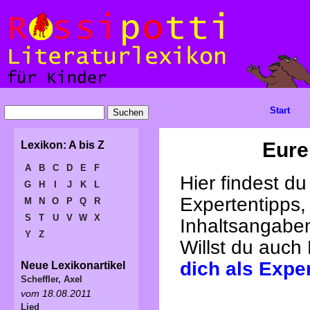
Start
Eure
Lexikon: A bis Z
A
B
C
D
E
F
Hier findest d
G
H
I
J
K
L
Expertentipps,
M
N
O
P
Q
R
S
T
U
V
W
X
Inhaltsangabe
Y
Z
Willst du auch
dich als Expe
Neue Lexikonartikel
Scheffler, Axel
vom 18.08.2011
Lied