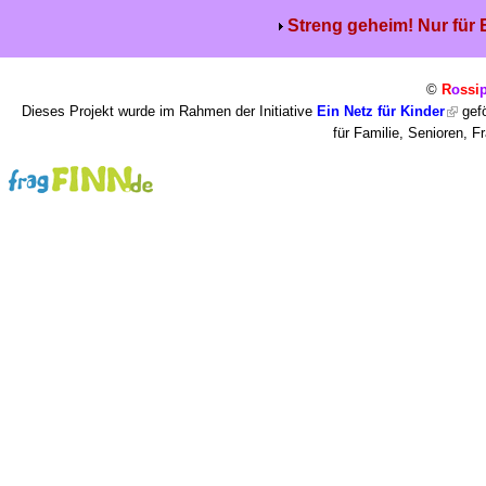
Streng geheim! Nur für
©
R
o
ssi
Dieses Projekt wurde im Rahmen der Initiative
Ein Netz für Kinder
gefö
für Familie, Senioren, 