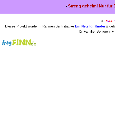
Streng geheim! Nur für
©
R
o
ssi
Dieses Projekt wurde im Rahmen der Initiative
Ein Netz für Kinder
gefö
für Familie, Senioren, 