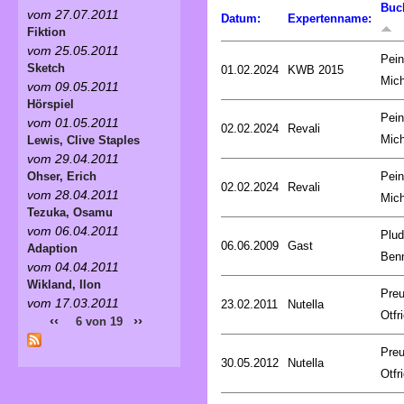
Buc
vom 27.07.2011
Datum:
Expertenname:
Fiktion
vom 25.05.2011
Pein
Sketch
01.02.2024
KWB 2015
Mich
vom 09.05.2011
Hörspiel
Pein
vom 01.05.2011
02.02.2024
Revali
Mich
Lewis, Clive Staples
vom 29.04.2011
Pein
Ohser, Erich
02.02.2024
Revali
vom 28.04.2011
Mich
Tezuka, Osamu
vom 06.04.2011
Plud
06.06.2009
Gast
Adaption
Ben
vom 04.04.2011
Wikland, Ilon
Preu
vom 17.03.2011
23.02.2011
Nutella
Otfr
‹‹
››
6 von 19
Preu
30.05.2012
Nutella
Otfr