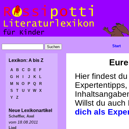
Start
Eure
Lexikon: A bis Z
A
B
C
D
E
F
Hier findest d
G
H
I
J
K
L
Expertentipps,
M
N
O
P
Q
R
S
T
U
V
W
X
Inhaltsangabe
Y
Z
Willst du auch
dich als Expe
Neue Lexikonartikel
Scheffler, Axel
vom 18.08.2011
Lied