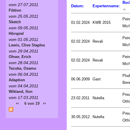
Buc
vom 27.07.2011
Datum:
Expertenname:
Fiktion
vom 25.05.2011
Pein
Sketch
01.02.2024
KWB 2015
Mich
vom 09.05.2011
Hörspiel
Pein
vom 01.05.2011
02.02.2024
Revali
Mich
Lewis, Clive Staples
vom 29.04.2011
Pein
Ohser, Erich
02.02.2024
Revali
vom 28.04.2011
Mich
Tezuka, Osamu
vom 06.04.2011
Plud
06.06.2009
Gast
Adaption
Ben
vom 04.04.2011
Wikland, Ilon
Preu
vom 17.03.2011
23.02.2011
Nutella
Otfr
‹‹
››
6 von 19
Preu
30.05.2012
Nutella
Otfr