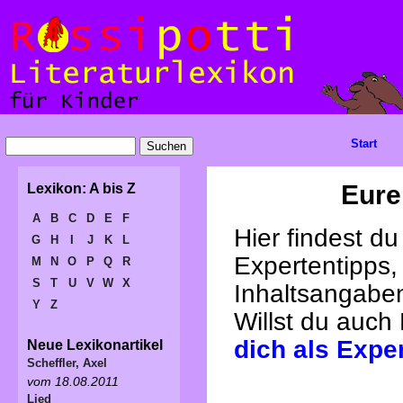
Start
Eure
Lexikon: A bis Z
A
B
C
D
E
F
Hier findest d
G
H
I
J
K
L
Expertentipps,
M
N
O
P
Q
R
S
T
U
V
W
X
Inhaltsangabe
Y
Z
Willst du auch
dich als Expe
Neue Lexikonartikel
Scheffler, Axel
vom 18.08.2011
Lied