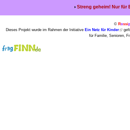
Streng geheim! Nur für
©
R
o
ssi
Dieses Projekt wurde im Rahmen der Initiative
Ein Netz für Kinder
gefö
für Familie, Senioren, 