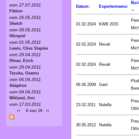
Buc
vom 27.07.2011
Datum:
Expertenname:
Fiktion
vom 25.05.2011
Pein
Sketch
01.02.2024
KWB 2015
Mich
vom 09.05.2011
Hörspiel
Pein
vom 01.05.2011
02.02.2024
Revali
Mich
Lewis, Clive Staples
vom 29.04.2011
Pein
Ohser, Erich
02.02.2024
Revali
vom 28.04.2011
Mich
Tezuka, Osamu
vom 06.04.2011
Plud
06.06.2009
Gast
Adaption
Ben
vom 04.04.2011
Wikland, Ilon
Preu
vom 17.03.2011
23.02.2011
Nutella
Otfr
‹‹
››
6 von 19
Preu
30.05.2012
Nutella
Otfr