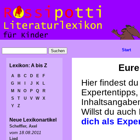
Start
Eure
Lexikon: A bis Z
A
B
C
D
E
F
Hier findest d
G
H
I
J
K
L
Expertentipps,
M
N
O
P
Q
R
S
T
U
V
W
X
Inhaltsangabe
Y
Z
Willst du auch
dich als Expe
Neue Lexikonartikel
Scheffler, Axel
vom 18.08.2011
Lied