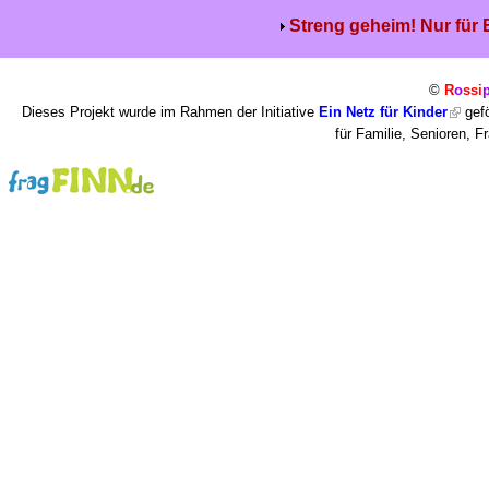
Streng geheim! Nur für
©
R
o
ssi
Dieses Projekt wurde im Rahmen der Initiative
Ein Netz für Kinder
gefö
für Familie, Senioren, 