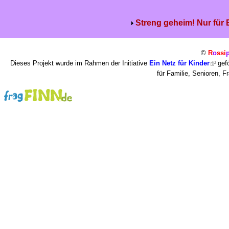
Streng geheim! Nur für
©
R
o
ssi
Dieses Projekt wurde im Rahmen der Initiative
Ein Netz für Kinder
gefö
für Familie, Senioren, 