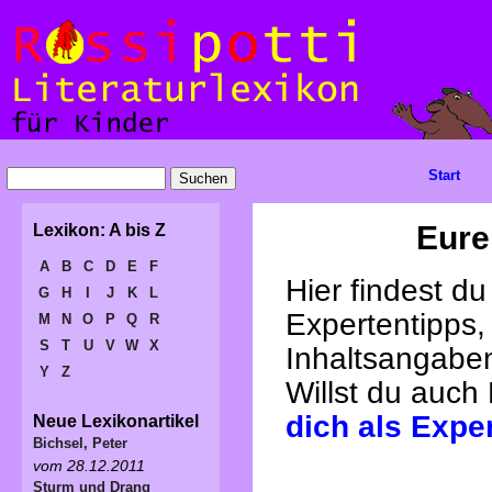
Start
Eure
Lexikon: A bis Z
A
B
C
D
E
F
Hier findest d
G
H
I
J
K
L
Expertentipps,
M
N
O
P
Q
R
S
T
U
V
W
X
Inhaltsangabe
Y
Z
Willst du auch
dich als Expe
Neue Lexikonartikel
Bichsel, Peter
vom 28.12.2011
Sturm und Drang