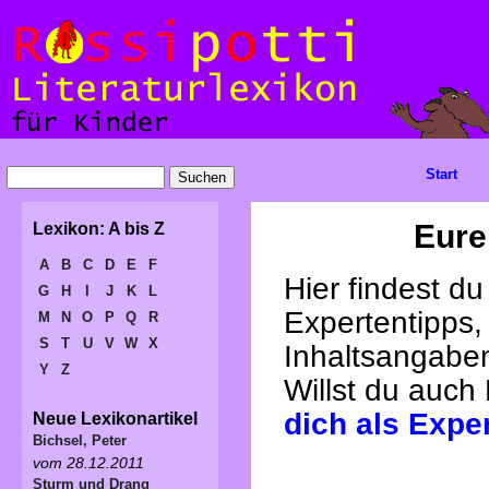
Start
Eure
Lexikon: A bis Z
A
B
C
D
E
F
Hier findest d
G
H
I
J
K
L
Expertentipps,
M
N
O
P
Q
R
S
T
U
V
W
X
Inhaltsangabe
Y
Z
Willst du auch
dich als Expe
Neue Lexikonartikel
Bichsel, Peter
vom 28.12.2011
Sturm und Drang