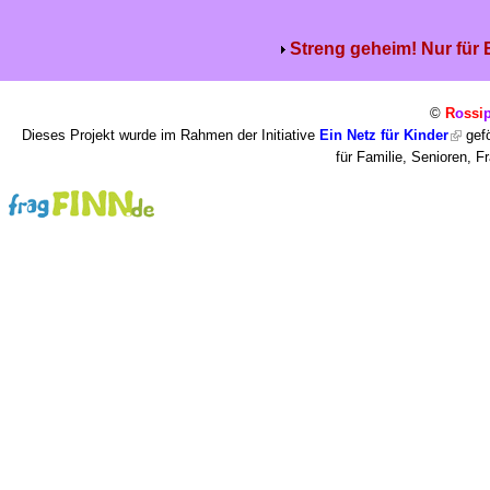
Streng geheim! Nur für
©
R
o
ssi
Dieses Projekt wurde im Rahmen der Initiative
Ein Netz für Kinder
gefö
für Familie, Senioren, 