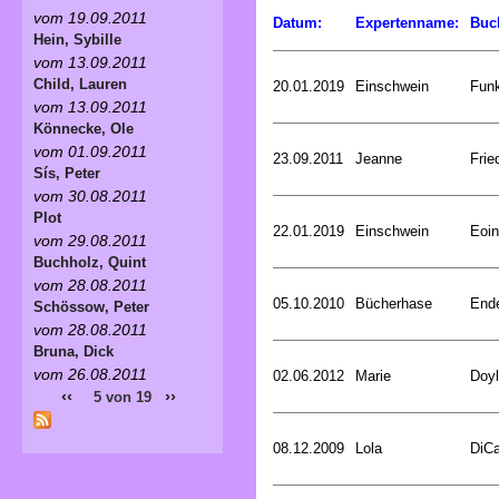
vom 19.09.2011
Datum:
Expertenname:
Buc
Hein, Sybille
vom 13.09.2011
Child, Lauren
20.01.2019
Einschwein
Funk
vom 13.09.2011
Könnecke, Ole
vom 01.09.2011
23.09.2011
Jeanne
Frie
Sís, Peter
vom 30.08.2011
Plot
22.01.2019
Einschwein
Eoin
vom 29.08.2011
Buchholz, Quint
vom 28.08.2011
05.10.2010
Bücherhase
Ende
Schössow, Peter
vom 28.08.2011
Bruna, Dick
vom 26.08.2011
02.06.2012
Marie
Doyl
‹‹
››
5 von 19
08.12.2009
Lola
DiCa