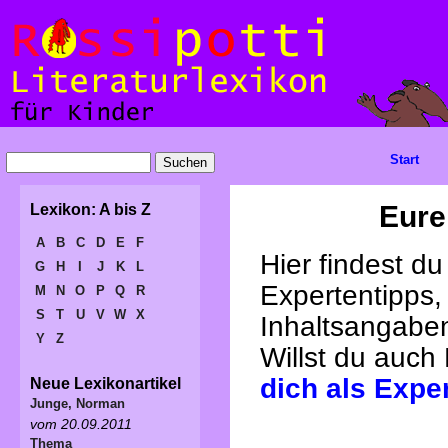
Start
Eure
Lexikon: A bis Z
A
B
C
D
E
F
Hier findest d
G
H
I
J
K
L
Expertentipps,
M
N
O
P
Q
R
S
T
U
V
W
X
Inhaltsangabe
Y
Z
Willst du auch
dich als Expe
Neue Lexikonartikel
Junge, Norman
vom 20.09.2011
Thema