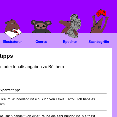
Illustratoren
Genres
Epochen
Sachbegriffe
tipps
gen oder Inhaltsangaben zu Büchern.
xpertentipp:
lice im Wunderland ist ein Buch von Lewis Carroll. Ich habe es
om...
as Buch handelt von einer Raupe die sehr hungrig ist. sie frisst