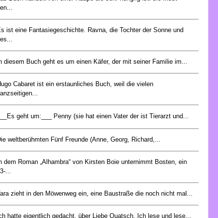
en...
s ist eine Fantasiegeschichte. Ravna, die Tochter der Sonne und
es...
n diesem Buch geht es um einen Käfer, der mit seiner Familie im...
ugo Cabaret ist ein erstaunliches Buch, weil die vielen
anzseitigen...
__Es geht um:___ Penny (sie hat einen Vater der ist Tierarzt und...
ie weltberühmten Fünf Freunde (Anne, Georg, Richard,...
n dem Roman „Alhambra“ von Kirsten Boie unternimmt Bosten, ein
3-...
ara zieht in den Möwenweg ein, eine Baustraße die noch nicht mal...
ch hatte eigentlich gedacht, über Liebe Quatsch. Ich lese und lese...