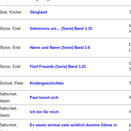
Boie, Kirsten
Skogland
J
I
Blyton, Enid
Geheimnis um… (Serie) Band 1-15
m
D
Blyton, Enid
Hanni und Nanni (Serie) Band 1-6
L
G
Blyton, Enid
Fünf Freunde (Serie) Band 1-21
S
Bichsel, Peter
Kindergeschichten
Baltscheit,
I
Paul trennt sich
Martin
Baltscheit,
I
Ich bin für mich
Martin
Baltscheit,
Es waren einmal zwei wirklich dumme Gänse in
E