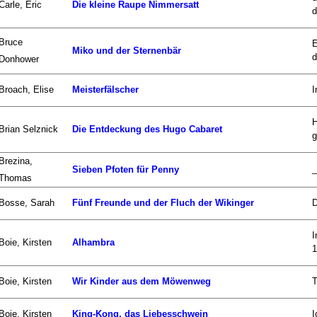
Carle, Eric
Die kleine Raupe Nimmersatt
d
Bruce
E
Miko und der Sternenbär
d
Donhower
Broach, Elise
Meisterfälscher
I
H
Brian Selznick
Die Entdeckung des Hugo Cabaret
g
Brezina,
_
Sieben Pfoten für Penny
Thomas
Bosse, Sarah
Fünf Freunde und der Fluch der Wikinger
D
I
Boie, Kirsten
Alhambra
1
Boie, Kirsten
Wir Kinder aus dem Möwenweg
T
Boie, Kirsten
King-Kong, das Liebesschwein
I