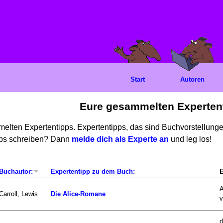
Start
Autoren
Eure gesammelten Experten
mmelten Expertentipps. Expertentipps, das sind Buchvorstellun
ipps schreiben? Dann
melde dich als Experte an
und leg los!
Buchautor:
Expertentipp zu dem Buch:
E
A
Carroll, Lewis
Die Alice-Romane
v
d