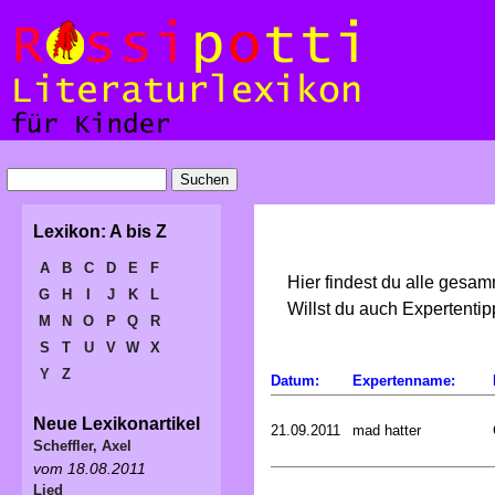
Lexikon: A bis Z
A
B
C
D
E
F
Hier findest du alle gesa
G
H
I
J
K
L
Willst du auch Expertent
M
N
O
P
Q
R
S
T
U
V
W
X
Y
Z
Datum:
Expertenname:
Neue Lexikonartikel
21.09.2011
mad hatter
Scheffler, Axel
vom 18.08.2011
Lied