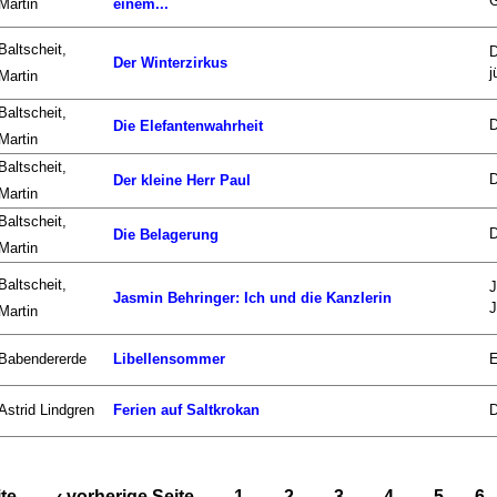
G
Martin
einem...
Baltscheit,
D
Der Winterzirkus
j
Martin
Baltscheit,
D
Die Elefantenwahrheit
Martin
Baltscheit,
D
Der kleine Herr Paul
Martin
Baltscheit,
D
Die Belagerung
Martin
Baltscheit,
J
Jasmin Behringer: Ich und die Kanzlerin
J
Martin
Babendererde
Libellensommer
E
Astrid Lindgren
Ferien auf Saltkrokan
D
ite
‹ vorherige Seite
1
2
3
4
5
6