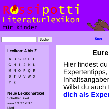
Start
Eure
Lexikon: A bis Z
A
B
C
D
E
F
Hier findest d
G
H
I
J
K
L
Expertentipps,
M
N
O
P
Q
R
S
T
U
V
W
X
Inhaltsangabe
Y
Z
Willst du auch
dich als Expe
Neue Lexikonartikel
Scheffler, Axel
vom 18.08.2011
Lied