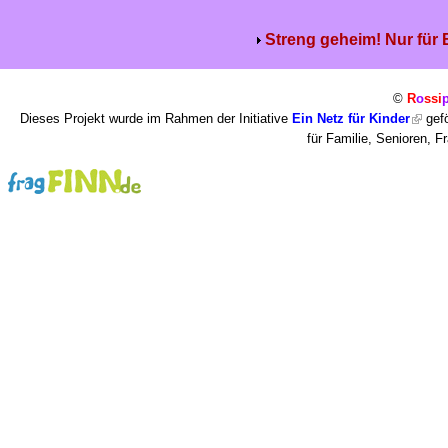
Streng geheim! Nur für
©
R
o
ssi
Dieses Projekt wurde im Rahmen der Initiative
Ein Netz für Kinder
gefö
für Familie, Senioren, 