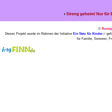
Streng geheim! Nur für
©
R
o
ssi
Dieses Projekt wurde im Rahmen der Initiative
Ein Netz für Kinder
gefö
für Familie, Senioren, 