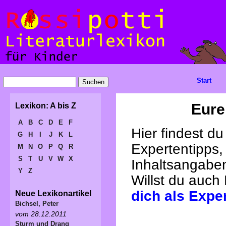
Start
Eure
Lexikon: A bis Z
A
B
C
D
E
F
Hier findest d
G
H
I
J
K
L
Expertentipps,
M
N
O
P
Q
R
S
T
U
V
W
X
Inhaltsangabe
Y
Z
Willst du auch
dich als Expe
Neue Lexikonartikel
Bichsel, Peter
vom 28.12.2011
Sturm und Drang