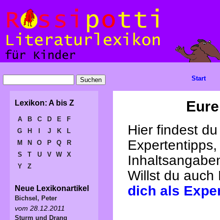
Start
Eure
Lexikon: A bis Z
A
B
C
D
E
F
Hier findest d
G
H
I
J
K
L
Expertentipps,
M
N
O
P
Q
R
S
T
U
V
W
X
Inhaltsangabe
Y
Z
Willst du auch
dich als Expe
Neue Lexikonartikel
Bichsel, Peter
vom 28.12.2011
Sturm und Drang