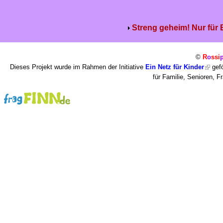
Streng geheim! Nur für
©
R
o
ssi
Dieses Projekt wurde im Rahmen der Initiative
Ein Netz für Kinder
gefö
für Familie, Senioren, 