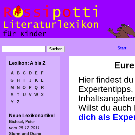
Start
Eure
Lexikon: A bis Z
A
B
C
D
E
F
Hier findest d
G
H
I
J
K
L
Expertentipps,
M
N
O
P
Q
R
S
T
U
V
W
X
Inhaltsangabe
Y
Z
Willst du auch
dich als Expe
Neue Lexikonartikel
Bichsel, Peter
vom 28.12.2011
Sturm und Drang