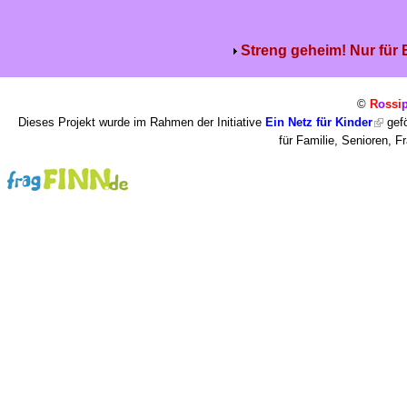
Streng geheim! Nur für
©
R
o
ssi
Dieses Projekt wurde im Rahmen der Initiative
Ein Netz für Kinder
gefö
für Familie, Senioren, 