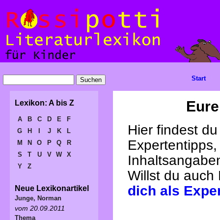
Start
Eure
Lexikon: A bis Z
A
B
C
D
E
F
Hier findest d
G
H
I
J
K
L
Expertentipps,
M
N
O
P
Q
R
S
T
U
V
W
X
Inhaltsangabe
Y
Z
Willst du auch
dich als Expe
Neue Lexikonartikel
Junge, Norman
vom 20.09.2011
Thema