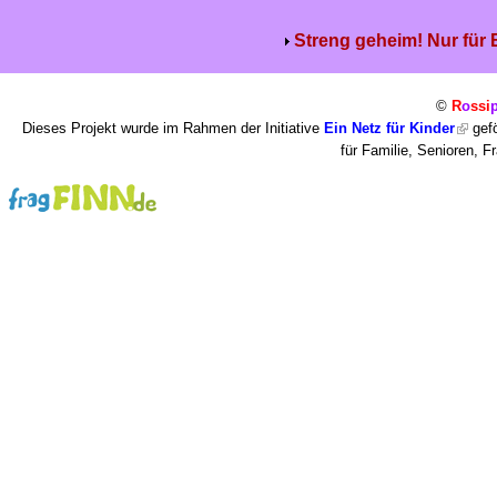
Streng geheim! Nur für
©
R
o
ssi
Dieses Projekt wurde im Rahmen der Initiative
Ein Netz für Kinder
gefö
für Familie, Senioren, 