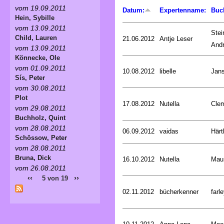
vom 19.09.2011
Datum:
Expertenname:
Buc
Hein, Sybille
vom 13.09.2011
Stei
Child, Lauren
21.06.2012
Antje Leser
And
vom 13.09.2011
Könnecke, Ole
vom 01.09.2011
10.08.2012
libelle
Jan
Sís, Peter
vom 30.08.2011
Plot
17.08.2012
Nutella
Cle
vom 29.08.2011
Buchholz, Quint
vom 28.08.2011
06.09.2012
vaidas
Härt
Schössow, Peter
vom 28.08.2011
Bruna, Dick
16.10.2012
Nutella
Mau
vom 26.08.2011
‹‹
››
5 von 19
02.11.2012
bücherkenner
farle