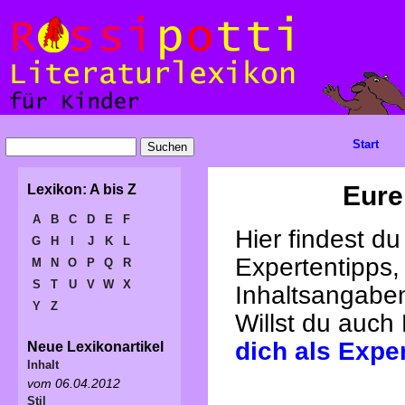
Start
Eure
Lexikon: A bis Z
A
B
C
D
E
F
Hier findest d
G
H
I
J
K
L
Expertentipps,
M
N
O
P
Q
R
S
T
U
V
W
X
Inhaltsangabe
Y
Z
Willst du auch
dich als Expe
Neue Lexikonartikel
Inhalt
vom 06.04.2012
Stil