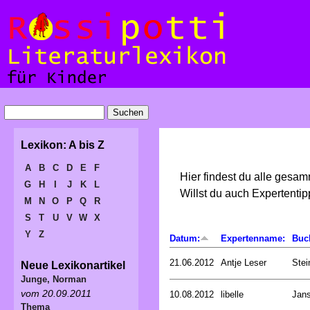
Lexikon: A bis Z
A
B
C
D
E
F
Hier findest du alle gesa
G
H
I
J
K
L
Willst du auch Expertent
M
N
O
P
Q
R
S
T
U
V
W
X
Y
Z
Datum:
Expertenname:
Buc
21.06.2012
Antje Leser
Stei
Neue Lexikonartikel
Junge, Norman
vom 20.09.2011
10.08.2012
libelle
Jan
Thema