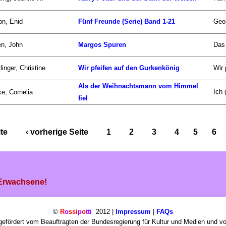
on, Enid
Fünf Freunde (Serie) Band 1-21
Geor
n, John
Margos Spuren
Das 
linger, Christine
Wir pfeifen auf den Gurkenkönig
Wir 
Als der Weihnachtsmann vom Himmel
Ich 
e, Cornelia
fiel
ite
‹ vorherige Seite
1
2
3
4
5
6
 Erwachsene!
©
R
o
ssi
p
o
tti
2012 |
Impressum
|
FAQs
efördert vom Beauftragten der Bundesregierung für Kultur und Medien und v