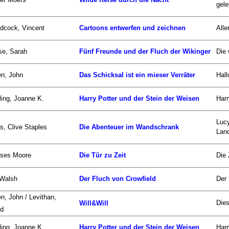
gele
dcock, Vincent
Cartoons entwerfen und zeichnen
Alle
se, Sarah
Fünf Freunde und der Fluch der Wikinger
Die 
n, John
Das Schicksal ist ein mieser Verräter
Hall
ing, Joanne K.
Harry Potter und der Stein der Weisen
Harr
Luc
s, Clive Staples
Die Abenteuer im Wandschrank
Land
sses Moore
Die Tür zu Zeit
Die 
 Walsh
Der Fluch von Crowfield
Der 
n, John / Levithan,
Dies
Will&Will
id
ing, Joanne K.
Harry Potter und der Stein der Weisen
Harr