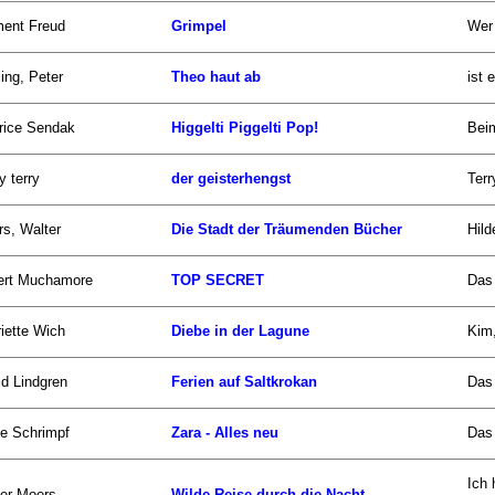
ment Freud
Grimpel
Wer 
ling, Peter
Theo haut ab
ist 
rice Sendak
Higgelti Piggelti Pop!
Bei
y terry
der geisterhengst
Terr
s, Walter
Die Stadt der Träumenden Bücher
Hild
ert Muchamore
TOP SECRET
Das
iette Wich
Diebe in der Lagune
Kim,
id Lindgren
Ferien auf Saltkrokan
Das 
ke Schrimpf
Zara - Alles neu
Das 
Ich
er Moers
Wilde Reise durch die Nacht