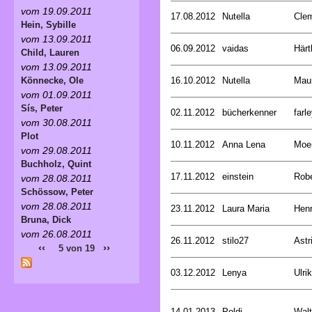
vom 19.09.2011
17.08.2012
Nutella
Cle
Hein, Sybille
vom 13.09.2011
06.09.2012
vaidas
Härt
Child, Lauren
vom 13.09.2011
16.10.2012
Nutella
Mau
Könnecke, Ole
vom 01.09.2011
Sís, Peter
02.11.2012
bücherkenner
farle
vom 30.08.2011
Plot
10.11.2012
Anna Lena
Moer
vom 29.08.2011
Buchholz, Quint
17.11.2012
einstein
Rob
vom 28.08.2011
Schössow, Peter
vom 28.08.2011
23.11.2012
Laura Maria
Henr
Bruna, Dick
vom 26.08.2011
26.11.2012
stilo27
Astr
‹‹
››
5 von 19
03.12.2012
Lenya
Ulri
14.01.2013
Poldi
Walt