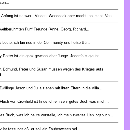
sen...
r Anfang ist schwer - Vincent Woodcock aber macht ihn leicht. Von...
weltberühmten Fünf Freunde (Anne, Georg, Richard,...
o Leute, ich bin neu in der Community und heiße Bü...
y Potter ist ein ganz gewöhnlicher Junge. Jedenfalls glaubt...
y, Edmund, Peter und Susan müssen wegen des Krieges aufs
...
Zwillinge Jason und Julia ziehen mit ihren Eltern in die Villa...
Fluch von Crowfield ist finde ich ein sehr gutes Buch was mich...
es Buch, was ich heute vorstelle, ich mein zweites Lieblingsbuch...
y ist fassungsloß, er soll ein Zauberwesen sei,...