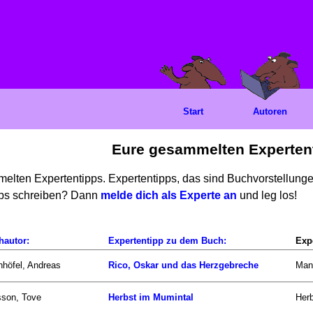
Start
Autoren
Eure gesammelten Experten
mmelten Expertentipps. Expertentipps, das sind Buchvorstellun
ipps schreiben? Dann
melde dich als Experte an
und leg los!
hautor:
Expertentipp zu dem Buch:
Exp
nhöfel, Andreas
Rico, Oskar und das Herzgebreche
Mann
sson, Tove
Herbst im Mumintal
Herb