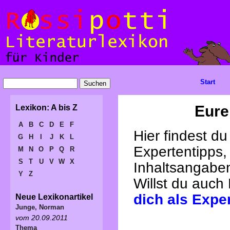
Start
Eure
Lexikon: A bis Z
A
B
C
D
E
F
Hier findest d
G
H
I
J
K
L
Expertentipps,
M
N
O
P
Q
R
S
T
U
V
W
X
Inhaltsangabe
Y
Z
Willst du auch
dich als Expe
Neue Lexikonartikel
Junge, Norman
vom 20.09.2011
Thema