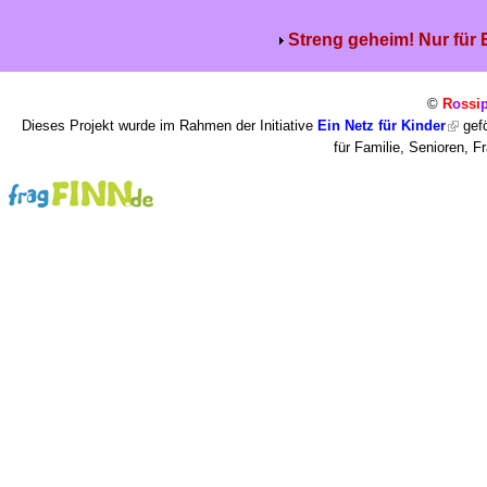
Streng geheim! Nur für
©
R
o
ssi
Dieses Projekt wurde im Rahmen der Initiative
Ein Netz für Kinder
gefö
für Familie, Senioren, 