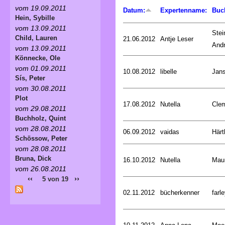
vom 19.09.2011
Datum:
Expertenname:
Buc
Hein, Sybille
vom 13.09.2011
Stei
Child, Lauren
21.06.2012
Antje Leser
And
vom 13.09.2011
Könnecke, Ole
vom 01.09.2011
10.08.2012
libelle
Jan
Sís, Peter
vom 30.08.2011
Plot
17.08.2012
Nutella
Cle
vom 29.08.2011
Buchholz, Quint
vom 28.08.2011
06.09.2012
vaidas
Härt
Schössow, Peter
vom 28.08.2011
Bruna, Dick
16.10.2012
Nutella
Mau
vom 26.08.2011
‹‹
››
5 von 19
02.11.2012
bücherkenner
farle