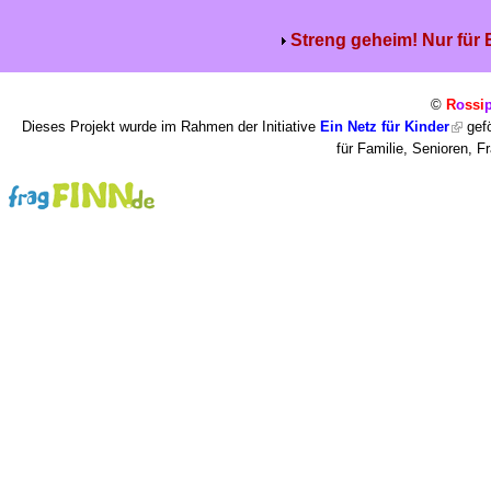
Streng geheim! Nur für
©
R
o
ssi
Dieses Projekt wurde im Rahmen der Initiative
Ein Netz für Kinder
gefö
für Familie, Senioren, 