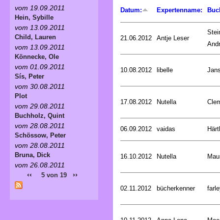
vom 19.09.2011
Datum:
Expertenname:
Buc
Hein, Sybille
vom 13.09.2011
Stei
Child, Lauren
21.06.2012
Antje Leser
And
vom 13.09.2011
Könnecke, Ole
vom 01.09.2011
10.08.2012
libelle
Jan
Sís, Peter
vom 30.08.2011
Plot
17.08.2012
Nutella
Cle
vom 29.08.2011
Buchholz, Quint
vom 28.08.2011
06.09.2012
vaidas
Härt
Schössow, Peter
vom 28.08.2011
Bruna, Dick
16.10.2012
Nutella
Mau
vom 26.08.2011
‹‹
››
5 von 19
02.11.2012
bücherkenner
farle