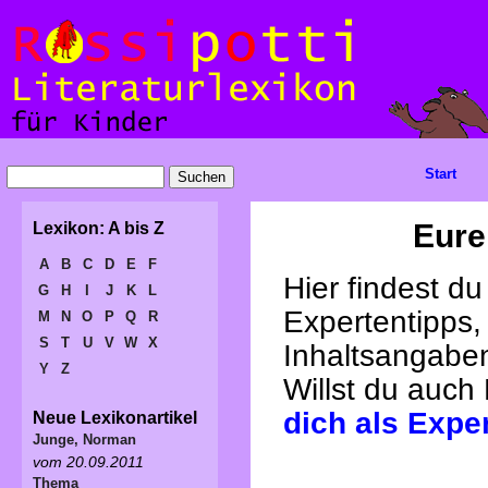
Start
Eure
Lexikon: A bis Z
A
B
C
D
E
F
Hier findest d
G
H
I
J
K
L
Expertentipps,
M
N
O
P
Q
R
S
T
U
V
W
X
Inhaltsangabe
Y
Z
Willst du auch
dich als Expe
Neue Lexikonartikel
Junge, Norman
vom 20.09.2011
Thema