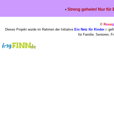
Streng geheim! Nur für
©
R
o
ssi
Dieses Projekt wurde im Rahmen der Initiative
Ein Netz für Kinder
gefö
für Familie, Senioren, 