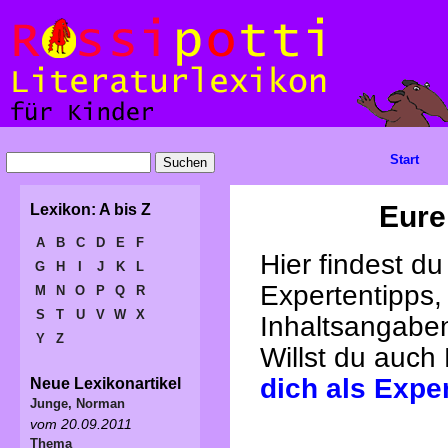
Start
Eure
Lexikon: A bis Z
A
B
C
D
E
F
Hier findest d
G
H
I
J
K
L
Expertentipps,
M
N
O
P
Q
R
S
T
U
V
W
X
Inhaltsangabe
Y
Z
Willst du auch
dich als Expe
Neue Lexikonartikel
Junge, Norman
vom 20.09.2011
Thema