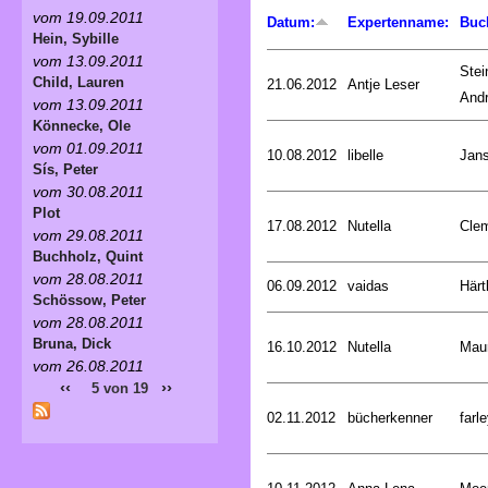
vom 19.09.2011
Datum:
Expertenname:
Buc
Hein, Sybille
vom 13.09.2011
Stei
Child, Lauren
21.06.2012
Antje Leser
And
vom 13.09.2011
Könnecke, Ole
vom 01.09.2011
10.08.2012
libelle
Jan
Sís, Peter
vom 30.08.2011
Plot
17.08.2012
Nutella
Cle
vom 29.08.2011
Buchholz, Quint
vom 28.08.2011
06.09.2012
vaidas
Härt
Schössow, Peter
vom 28.08.2011
Bruna, Dick
16.10.2012
Nutella
Mau
vom 26.08.2011
‹‹
››
5 von 19
02.11.2012
bücherkenner
farle