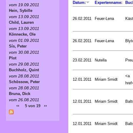
Datum:
Expertenname:
Buc
vom 19.09.2011
Hein, Sybille
vom 13.09.2011
26.02.2011
Feuer-Lena
Käst
Child, Lauren
vom 13.09.2011
Könnecke, Ole
vom 01.09.2011
26.02.2011
Feuer-Lena
Blyt
Sís, Peter
vom 30.08.2011
Plot
23.02.2011
Nutella
Preu
vom 29.08.2011
Buchholz, Quint
<a
vom 28.08.2011
12.01.2011
Miriam Smidt
Schössow, Peter
href=
vom 28.08.2011
Bruna, Dick
vom 26.08.2011
12.01.2011
Miriam Smidt
Balt
‹‹
››
5 von 19
12.01.2011
Miriam Smidt
Balt