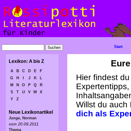
Start
Eure
Lexikon: A bis Z
A
B
C
D
E
F
Hier findest d
G
H
I
J
K
L
Expertentipps,
M
N
O
P
Q
R
S
T
U
V
W
X
Inhaltsangabe
Y
Z
Willst du auch
dich als Expe
Neue Lexikonartikel
Junge, Norman
vom 20.09.2011
Thema