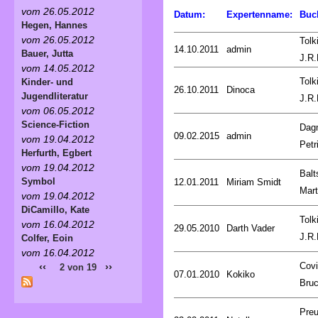
vom 26.05.2012
Datum:
Expertenname:
Buc
Hegen, Hannes
vom 26.05.2012
Tolk
14.10.2011
admin
Bauer, Jutta
J.R.
vom 14.05.2012
Tolk
Kinder- und
26.10.2011
Dinoca
Jugendliteratur
J.R.
vom 06.05.2012
Science-Fiction
Dag
09.02.2015
admin
vom 19.04.2012
Petr
Herfurth, Egbert
vom 19.04.2012
Balt
Symbol
12.01.2011
Miriam Smidt
Mart
vom 19.04.2012
DiCamillo, Kate
Tolk
vom 16.04.2012
29.05.2010
Darth Vader
J.R.
Colfer, Eoin
vom 16.04.2012
Covi
‹‹
››
2 von 19
07.01.2010
Kokiko
Bru
Preu