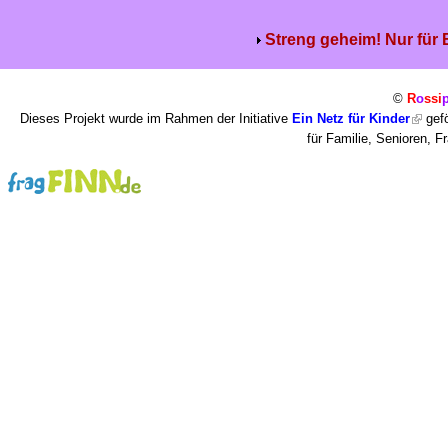
Streng geheim! Nur für
©
R
o
ssi
Dieses Projekt wurde im Rahmen der Initiative
Ein Netz für Kinder
gefö
für Familie, Senioren, 