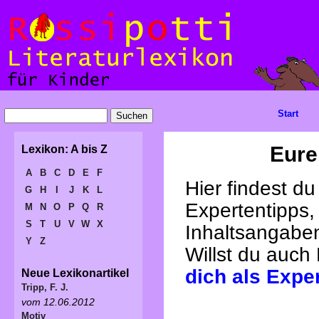
Start
Eure
Lexikon: A bis Z
A
B
C
D
E
F
Hier findest d
G
H
I
J
K
L
Expertentipps,
M
N
O
P
Q
R
S
T
U
V
W
X
Inhaltsangabe
Y
Z
Willst du auch
dich als Expe
Neue Lexikonartikel
Tripp, F. J.
vom 12.06.2012
Motiv