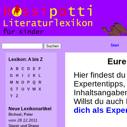
Start
Eure
Lexikon: A bis Z
A
B
C
D
E
F
Hier findest d
G
H
I
J
K
L
Expertentipps,
M
N
O
P
Q
R
S
T
U
V
W
X
Inhaltsangabe
Y
Z
Willst du auch
dich als Expe
Neue Lexikonartikel
Bichsel, Peter
vom 28.12.2011
Sturm und Drang