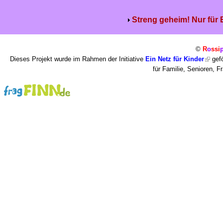
Streng geheim! Nur für
©
R
o
ssi
Dieses Projekt wurde im Rahmen der Initiative
Ein Netz für Kinder
gefö
für Familie, Senioren, 