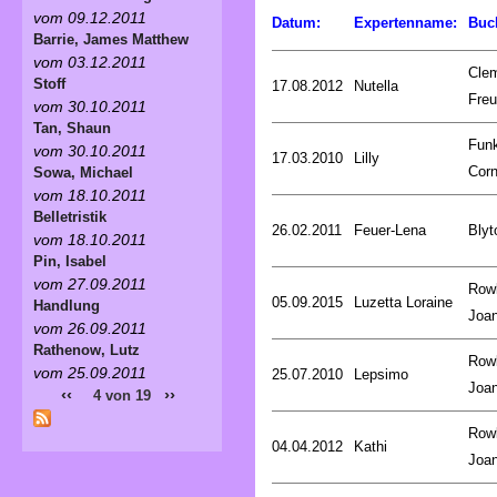
vom 09.12.2011
Datum:
Expertenname:
Buc
Barrie, James Matthew
vom 03.12.2011
Cle
Stoff
17.08.2012
Nutella
Fre
vom 30.10.2011
Tan, Shaun
Fun
vom 30.10.2011
17.03.2010
Lilly
Corn
Sowa, Michael
vom 18.10.2011
Belletristik
26.02.2011
Feuer-Lena
Blyt
vom 18.10.2011
Pin, Isabel
vom 27.09.2011
Rowl
05.09.2015
Luzetta Loraine
Handlung
Joa
vom 26.09.2011
Rathenow, Lutz
Rowl
vom 25.09.2011
25.07.2010
Lepsimo
Joa
‹‹
››
4 von 19
Rowl
04.04.2012
Kathi
Joa