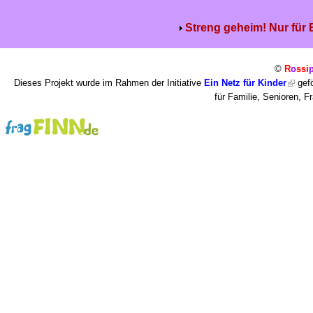
Streng geheim! Nur für
©
R
o
ssi
Dieses Projekt wurde im Rahmen der Initiative
Ein Netz für Kinder
gefö
für Familie, Senioren, 