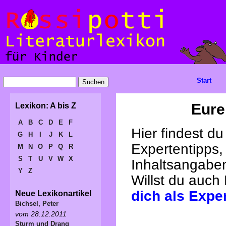
Start
Eure
Lexikon: A bis Z
A
B
C
D
E
F
Hier findest d
G
H
I
J
K
L
Expertentipps,
M
N
O
P
Q
R
S
T
U
V
W
X
Inhaltsangabe
Y
Z
Willst du auch
dich als Expe
Neue Lexikonartikel
Bichsel, Peter
vom 28.12.2011
Sturm und Drang