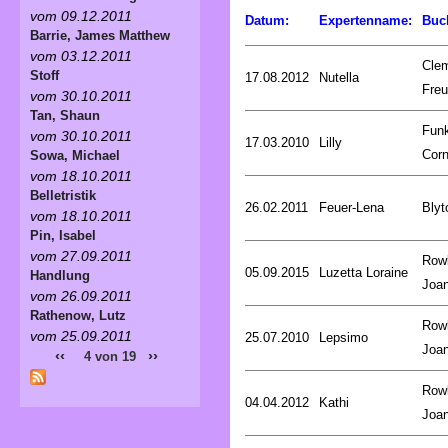
vom 09.12.2011
Datum:
Expertenname:
Buc
Barrie, James Matthew
vom 03.12.2011
Cle
Stoff
17.08.2012
Nutella
Fre
vom 30.10.2011
Tan, Shaun
Fun
vom 30.10.2011
17.03.2010
Lilly
Corn
Sowa, Michael
vom 18.10.2011
Belletristik
26.02.2011
Feuer-Lena
Blyt
vom 18.10.2011
Pin, Isabel
vom 27.09.2011
Rowl
05.09.2015
Luzetta Loraine
Handlung
Joa
vom 26.09.2011
Rathenow, Lutz
Rowl
vom 25.09.2011
25.07.2010
Lepsimo
Joa
‹‹
››
4 von 19
Rowl
04.04.2012
Kathi
Joa