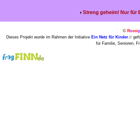
Streng geheim! Nur für
©
R
o
ssi
Dieses Projekt wurde im Rahmen der Initiative
Ein Netz für Kinder
gefö
für Familie, Senioren, 