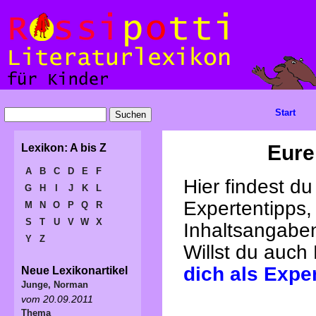
Start
Eure
Lexikon: A bis Z
A
B
C
D
E
F
Hier findest d
G
H
I
J
K
L
Expertentipps,
M
N
O
P
Q
R
S
T
U
V
W
X
Inhaltsangabe
Y
Z
Willst du auch
dich als Expe
Neue Lexikonartikel
Junge, Norman
vom 20.09.2011
Thema