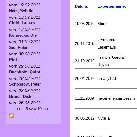
vom 19.09.2011
Datum:
Expertenname:
Hein, Sybille
vom 13.09.2011
Child, Lauren
19.05.2010
Marie
vom 13.09.2011
Könnecke, Ole
verträumte
vom 01.09.2011
26.11.2016
Lesemaus
Sís, Peter
vom 30.08.2011
Francis Garcia
Plot
21.10.2015
Reyes
vom 29.08.2011
Buchholz, Quint
vom 28.08.2011
26.04.2012
aarany123
Schössow, Peter
vom 28.08.2011
Bruna, Dick
11.11.2009
hexenelfenprinzessin
vom 26.08.2011
‹‹
››
5 von 19
30.05.2012
Nutella